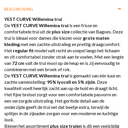
BESCHRIJVING
YEST CURVE Willemina trui
De
YEST CURVE Willemina trui
is een frisse en
comfortabele trui uit de
plus size
collectie van Bagoes. Deze
trui is ideaal voor dames die kiezen voor
grote maten
kleding
met een zachte uitstraling en prettig draagcomfort.
Het
regular fit
model valt recht en soepel langs het lichaam
en zit comfortabel zonder strak aan te voelen. Met een lengte
van
72 cm
valt de trui mooi op de heup en is zij eenvoudig te
combineren met een broek of rok.
De
YEST CURVE Willemina trui
is gemaakt van één luxe en
zachte samenstelling:
95% lyocell en 5% zijde
. Deze
kwaliteit voelt heerlijk zacht aan op de huid en draagt licht.
Het fijne breisel zorgt voor een comfortabele pasvorm en
een verzorgde uitstraling. Het geribde detail aan de
onderzijde geeft de trui net dat beetje extra, terwijl de
splitjes in de zijnaden zorgen voor een moderne en luchtige
look.
Binnen het assortiment
plus size truien
is dit een veelzijdig