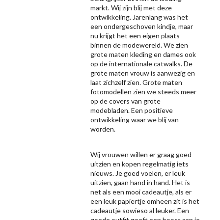
markt. Wij zijn blij met deze
ontwikkeling. Jarenlang was het
een ondergeschoven kindje, maar
nu krijgt het een eigen plaats
binnen de modewereld. We zien
grote maten kleding en dames ook
op de internationale catwalks. De
grote maten vrouw is aanwezig en
laat zichzelf zien. Grote maten
fotomodellen zien we steeds meer
op de covers van grote
modebladen. Een positieve
ontwikkeling waar we blij van
worden.
Wij vrouwen willen er graag goed
uitzien en kopen regelmatig iets
nieuws. Je goed voelen, er leuk
uitzien, gaan hand in hand. Het is
net als een mooi cadeautje, als er
een leuk papiertje omheen zit is het
cadeautje sowieso al leuker. Een
goede outfit geeft een boost aan je