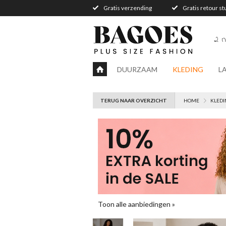
Gratis verzending
Gratis retour s
2 n
DUURZAAM
KLEDING
L
TERUG NAAR OVERZICHT
HOME
KLEDI
Toon alle aanbiedingen »