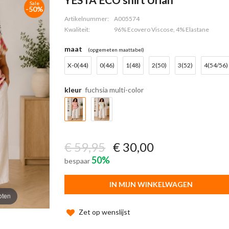
Sale
-50%
Artikelnummer:
A005574
Kwaliteit:
96% Ecovero Viscose, 4% Elastane
maat
(opgemeten maattabel)
X-0(44)
0(46)
1(48)
2(50)
3(52)
4(54/56)
kleur
fuchsia multi-color
€ 59,95
€ 30,00
50%
bespaar
IN MIJN WINKELWAGEN
oten
Zet op wenslijst