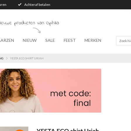
turen
Achteraf betalen
ieuwe producten van Ophilia
AARZEN
NIEUW
SALE
FEEST
MERKEN
NG
YESTA ECO SHIRT URIAH
YESTA ECO shirt Uriah