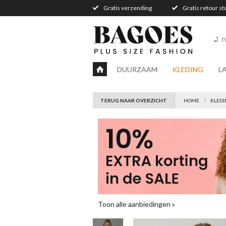
Gratis verzending
Gratis retour s
2 n
DUURZAAM
KLEDING
L
TERUG NAAR OVERZICHT
HOME
KLEDI
Toon alle aanbiedingen »