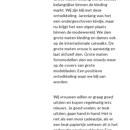
belangrijker binnen de kleding
markt. Wij zijn blij met deze
ontwikkeling. Jarenlang was het
een ondergeschoven kindje, maar
nu krijgt het een eigen plaats
binnen de modewereld. We zien
grote maten kleding en dames ook
op de internationale catwalks. De
grote maten vrouw is aanwezig en
laat zichzelf zien. Grote maten
fotomodellen zien we steeds meer
op de covers van grote
modebladen. Een positieve
ontwikkeling waar we blij van
worden.
Wij vrouwen willen er graag goed
uitzien en kopen regelmatig iets
nieuws. Je goed voelen, er leuk
uitzien, gaan hand in hand. Het is
net als een mooi cadeautje, als er
een leuk papiertje omheen zit is het
cadeautje sowieso al leuker. Een