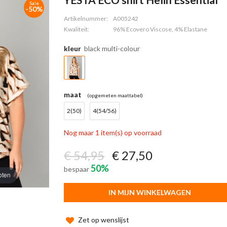
Sale
-50%
Artikelnummer:
A005242
Kwaliteit:
96% Ecovero Viscose, 4% Elastane
kleur
black multi-colour
maat
(opgemeten maattabel)
2(50)
4(54/56)
Nog maar 1 item(s) op voorraad
€ 54,95
€ 27,50
50%
bespaar
oten
IN MIJN WINKELWAGEN
Zet op wenslijst