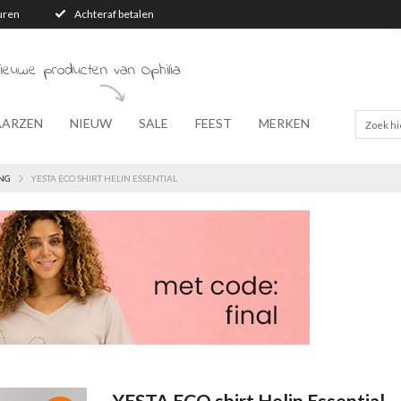
turen
Achteraf betalen
ieuwe producten van Ophilia
AARZEN
NIEUW
SALE
FEEST
MERKEN
NG
YESTA ECO SHIRT HELIN ESSENTIAL
YESTA ECO shirt Helin Essential