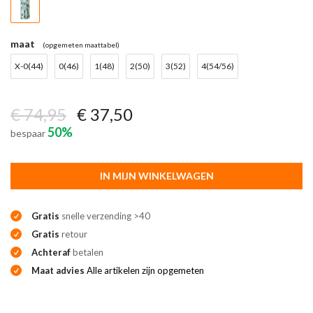
maat
(opgemeten maattabel)
X-0(44)
0(46)
1(48)
2(50)
3(52)
4(54/56)
€ 74,95
€ 37,50
50%
bespaar
IN MIJN WINKELWAGEN
Gratis
snelle verzending >40
Gratis
retour
Achteraf
betalen
Maat advies
Alle artikelen zijn opgemeten