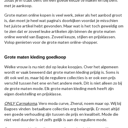
zodat je in staat bent om een goede keuze te maken en blij bent
met je aankoop.
Grote maten online kopen is veel werk, zeker als het aanbod groot
is, dan moet je heel wat pagina's doorkijken voordat je misschien
het juiste artikel hebt gevonden. Maar wat is het toch geweldig om
te zien dat er zoveel leuke artikelen zijn binnen de grote maten
online wereld van Bagoes. Zoveel keuze, stijlen en prijsklassen.
Volop genieten voor de grote maten online-shopper.
Grote maten kleding goedkoop
Welke vrouw is nu niet dol op leuke koopjes. Over het algemeen
wordt er vaak beweerd dat grote maten kleding prijzig is. Soms is
dit ook wel zo, maar bij de reguliere collecties is er ook een prijs
verschil tussen het ene en het andere merk. Dit is niet alleen zo bij
de grote maten mode. Elk grote maten kleding merk heeft zijn
eigen doelstelling en prijsklasse.
ONLY Carmakoma
, Vero moda curve, Zhenzi, noem maar op. Wij bij
Bagoes vinden betaalbare collecties erg belangrijk. Er moet altijd
een goede verhouding zijn tussen de prijs en kwaliteit. Mode die
niet veel duurder is of zelfs gelijk is aan de reguliere mode.