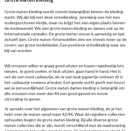
Grote maten kleding wordt steeds belangrijker binnen de kleding
markt. Wij zijn blij met deze ontwikkeling. Jarenlang was het een
ondergeschoven kindje, maar nu krijgt het een eigen plaats binnen
de modewereld. We zien grote maten kleding en dames ook op de
internationale catwalks. De grote maten vrouw is aanwezig en laat
zichzelf zien. Grote maten fotomodellen zien we steeds meer op de
covers van grote modebladen. Een positieve ontwikkeling waar we
blij van worden.
Wij vrouwen willen er graag goed uitzien en kopen regelmatig iets
nieuws. Je goed voelen, er leuk uitzien, gaan hand in hand. Het is
net als een mooi cadeautje, als er een leuk papiertje omheen zit is
het cadeautje sowieso al leuker. Een goede outfit geeft een boost
aan je persoonlijkheid. Grote maten dames kleding is belangrijk om
alle vrouwen met meer dan 44 een goed gevoel en mooie
uitstraling te geven
Je spreekt over het algemeen van grote maten kleding, als je het
hebt over de maten vanaf maat 42/44. Waar de reguliere collecties
ophouden begint de grote maten kleding. Bij alle diverse grote
maten collecties die er zijn, wordt verschillend met de maatvoering
omgegaan en tot welke maat ze gaan. Over het algemeen stopt de