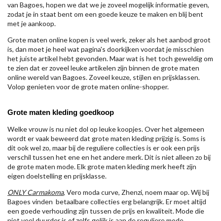
van Bagoes, hopen we dat we je zoveel mogelijk informatie geven,
zodat je in staat bent om een goede keuze te maken en blij bent
met je aankoop.
Grote maten online kopen is veel werk, zeker als het aanbod groot
is, dan moet je heel wat pagina's doorkijken voordat je misschien
het juiste artikel hebt gevonden. Maar wat is het toch geweldig om
te zien dat er zoveel leuke artikelen zijn binnen de grote maten
online wereld van Bagoes. Zoveel keuze, stijlen en prijsklassen.
Volop genieten voor de grote maten online-shopper.
Grote maten kleding goedkoop
Welke vrouw is nu niet dol op leuke koopjes. Over het algemeen
wordt er vaak beweerd dat grote maten kleding prijzig is. Soms is
dit ook wel zo, maar bij de reguliere collecties is er ook een prijs
verschil tussen het ene en het andere merk. Dit is niet alleen zo bij
de grote maten mode. Elk grote maten kleding merk heeft zijn
eigen doelstelling en prijsklasse.
ONLY Carmakoma
, Vero moda curve, Zhenzi, noem maar op. Wij bij
Bagoes vinden betaalbare collecties erg belangrijk. Er moet altijd
een goede verhouding zijn tussen de prijs en kwaliteit. Mode die
niet veel duurder is of zelfs gelijk is aan de reguliere mode.