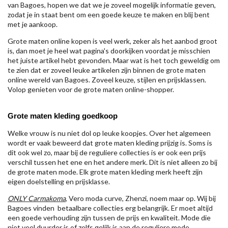
van Bagoes, hopen we dat we je zoveel mogelijk informatie geven,
zodat je in staat bent om een goede keuze te maken en blij bent
met je aankoop.
Grote maten online kopen is veel werk, zeker als het aanbod groot
is, dan moet je heel wat pagina's doorkijken voordat je misschien
het juiste artikel hebt gevonden. Maar wat is het toch geweldig om
te zien dat er zoveel leuke artikelen zijn binnen de grote maten
online wereld van Bagoes. Zoveel keuze, stijlen en prijsklassen.
Volop genieten voor de grote maten online-shopper.
Grote maten kleding goedkoop
Welke vrouw is nu niet dol op leuke koopjes. Over het algemeen
wordt er vaak beweerd dat grote maten kleding prijzig is. Soms is
dit ook wel zo, maar bij de reguliere collecties is er ook een prijs
verschil tussen het ene en het andere merk. Dit is niet alleen zo bij
de grote maten mode. Elk grote maten kleding merk heeft zijn
eigen doelstelling en prijsklasse.
ONLY Carmakoma
, Vero moda curve, Zhenzi, noem maar op. Wij bij
Bagoes vinden betaalbare collecties erg belangrijk. Er moet altijd
een goede verhouding zijn tussen de prijs en kwaliteit. Mode die
niet veel duurder is of zelfs gelijk is aan de reguliere mode.