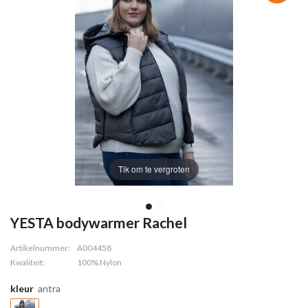
Tik om te vergroten
YESTA bodywarmer Rachel
Artikelnummer:
A004458
Kwaliteit:
100% Nylon
kleur
antra