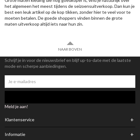
Grote maten kleding die nog goedkoper is, vind je natuurlijk over
het algemeen het meest tijdens de seizoensuitverkoop. Dan kun je
best een leuk artikel op de kop tikken, zonder hier te veel voor te
moeten betalen. De goede shoppers vinden binnen de grote
maten uitverkoop altijd iets naar hun zin.
NAAR BOVEN
Schrijf je in voor de nieuwsbrief en blijf up-to-date met de laatste
mode en scherpe aanbiedingen.
Meld je aan!
+
Klantenservice
+
Informatie