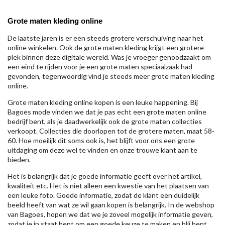
Grote maten kleding online
De laatste jaren is er een steeds grotere verschuiving naar het
online winkelen. Ook de grote maten kleding krijgt een grotere
plek binnen deze digitale wereld. Was je vroeger genoodzaakt om
een eind te rijden voor je een grote maten speciaalzaak had
gevonden, tegenwoordig vind je steeds meer grote maten kleding
online.
Grote maten kleding online kopen is een leuke happening. Bij
Bagoes mode vinden we dat je pas echt een grote maten online
bedrijf bent, als je daadwerkelijk ook de grote maten collecties
verkoopt. Collecties die doorlopen tot de grotere maten, maat 58-
60. Hoe moeilijk dit soms ook is, het blijft voor ons een grote
uitdaging om deze wel te vinden en onze trouwe klant aan te
bieden.
Het is belangrijk dat je goede informatie geeft over het artikel,
kwaliteit etc. Het is niet alleen een kwestie van het plaatsen van
een leuke foto. Goede informatie, zodat de klant een duidelijk
beeld heeft van wat ze wil gaan kopen is belangrijk. In de webshop
van Bagoes, hopen we dat we je zoveel mogelijk informatie geven,
zodat je in staat bent om een goede keuze te maken en blij bent