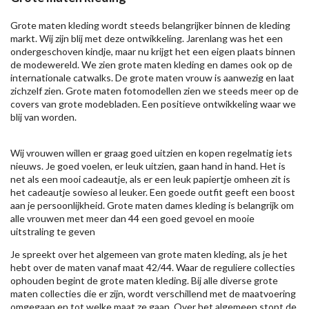
Grote maten kleding wordt steeds belangrijker binnen de kleding
markt. Wij zijn blij met deze ontwikkeling. Jarenlang was het een
ondergeschoven kindje, maar nu krijgt het een eigen plaats binnen
de modewereld. We zien grote maten kleding en dames ook op de
internationale catwalks. De grote maten vrouw is aanwezig en laat
zichzelf zien. Grote maten fotomodellen zien we steeds meer op de
covers van grote modebladen. Een positieve ontwikkeling waar we
blij van worden.
Wij vrouwen willen er graag goed uitzien en kopen regelmatig iets
nieuws. Je goed voelen, er leuk uitzien, gaan hand in hand. Het is
net als een mooi cadeautje, als er een leuk papiertje omheen zit is
het cadeautje sowieso al leuker. Een goede outfit geeft een boost
aan je persoonlijkheid. Grote maten dames kleding is belangrijk om
alle vrouwen met meer dan 44 een goed gevoel en mooie
uitstraling te geven
Je spreekt over het algemeen van grote maten kleding, als je het
hebt over de maten vanaf maat 42/44. Waar de reguliere collecties
ophouden begint de grote maten kleding. Bij alle diverse grote
maten collecties die er zijn, wordt verschillend met de maatvoering
omgegaan en tot welke maat ze gaan. Over het algemeen stopt de