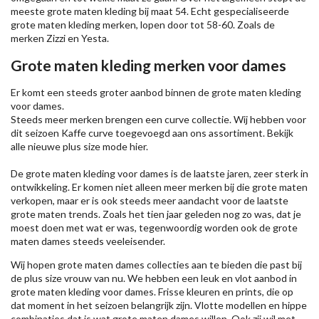
meeste grote maten kleding bij maat 54. Echt gespecialiseerde
grote maten kleding merken, lopen door tot 58-60. Zoals de
merken
Zizzi
en Yesta.
Grote maten kleding merken voor dames
Er komt een steeds groter aanbod binnen de grote maten kleding
voor dames.
Steeds meer merken brengen een curve collectie. Wij hebben voor
dit seizoen
Kaffe
curve toegevoegd aan ons assortiment. Bekijk
alle nieuwe
plus size mode
hier.
De grote maten kleding voor dames is de laatste jaren, zeer sterk in
ontwikkeling. Er komen niet alleen meer merken bij die grote maten
verkopen, maar er is ook steeds meer aandacht voor de laatste
grote maten trends. Zoals het tien jaar geleden nog zo was, dat je
moest doen met wat er was, tegenwoordig worden ook de grote
maten dames steeds veeleisender.
Wij hopen grote maten dames collecties aan te bieden die past bij
de plus size vrouw van nu. We hebben een leuk en vlot aanbod in
grote maten kleding voor dames. Frisse kleuren en prints, die op
dat moment in het seizoen belangrijk zijn. Vlotte modellen en hippe
combinaties dat is wat grote maten dames willen. Ook zij wil met