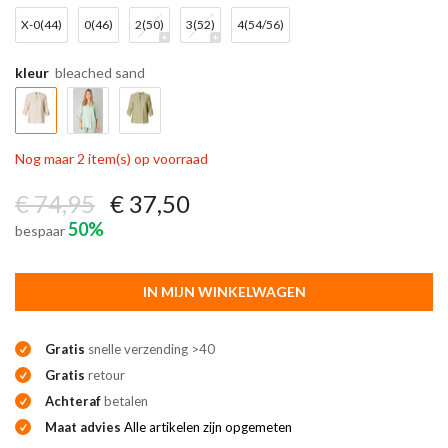
X-0(44)
0(46)
2(50)
3(52)
4(54/56)
kleur
bleached sand
Nog maar 2 item(s) op voorraad
€ 74,95
€ 37,50
50%
bespaar
IN MIJN WINKELWAGEN
Gratis
snelle verzending >40
Gratis
retour
Achteraf
betalen
Maat advies
Alle artikelen zijn opgemeten