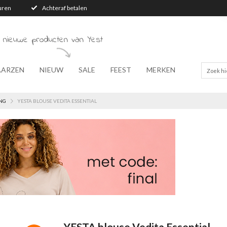
turen
Achteraf betalen
 nieuwe producten van Yest
AARZEN
NIEUW
SALE
FEEST
MERKEN
NG
YESTA BLOUSE VEDITA ESSENTIAL
YESTA blouse Vedita Essential