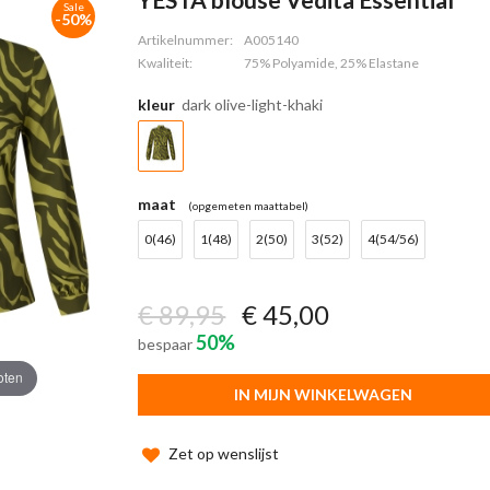
Sale
-50%
Artikelnummer:
A005140
Kwaliteit:
75% Polyamide, 25% Elastane
kleur
dark olive-light-khaki
maat
(opgemeten maattabel)
0(46)
1(48)
2(50)
3(52)
4(54/56)
€ 89,95
€ 45,00
50%
bespaar
oten
IN MIJN WINKELWAGEN
Zet op wenslijst