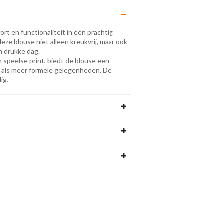
t en functionaliteit in één prachtig
ze blouse niet alleen kreukvrij, maar ook
n drukke dag.
n speelse print, biedt de blouse een
ual als meer formele gelegenheden. De
ig.