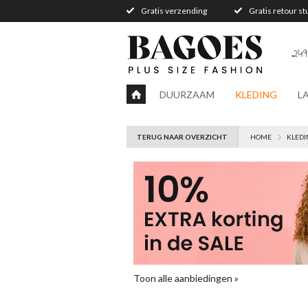
Gratis verzending
Gratis retour s
249
DUURZAAM
KLEDING
L
TERUG NAAR OVERZICHT
HOME
KLEDI
Toon alle aanbiedingen »