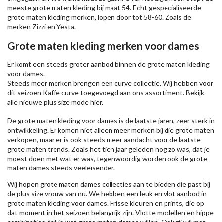
meeste grote maten kleding bij maat 54. Echt gespecialiseerde
grote maten kleding merken, lopen door tot 58-60. Zoals de
merken
Zizzi
en Yesta.
Grote maten kleding merken voor dames
Er komt een steeds groter aanbod binnen de grote maten kleding
voor dames.
Steeds meer merken brengen een curve collectie. Wij hebben voor
dit seizoen
Kaffe
curve toegevoegd aan ons assortiment. Bekijk
alle nieuwe
plus size mode
hier.
De grote maten kleding voor dames is de laatste jaren, zeer sterk in
ontwikkeling. Er komen niet alleen meer merken bij die grote maten
verkopen, maar er is ook steeds meer aandacht voor de laatste
grote maten trends. Zoals het tien jaar geleden nog zo was, dat je
moest doen met wat er was, tegenwoordig worden ook de grote
maten dames steeds veeleisender.
Wij hopen grote maten dames collecties aan te bieden die past bij
de plus size vrouw van nu. We hebben een leuk en vlot aanbod in
grote maten kleding voor dames. Frisse kleuren en prints, die op
dat moment in het seizoen belangrijk zijn. Vlotte modellen en hippe
combinaties dat is wat grote maten dames willen. Ook zij wil met