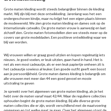
Grote maten kleding wordt steeds belangrijker binnen de kleding
markt. Wij zijn blij met deze ontwikkeling. Jarenlang was het een
ondergeschoven kindje, maar nu krijgt het een eigen plaats binnen
de modewereld. We zien grote maten kleding en dames ook op de
internationale catwalks. De grote maten vrouw is aanwezig en laat
zichzelf zien. Grote maten fotomodellen zien we steeds meer op de
covers van grote modebladen. Een positieve ontwikkeling waar we
blij van worden.
Wij vrouwen willen er graag goed uitzien en kopen regelmatig iets
nieuws. Je goed voelen, er leuk uitzien, gaan hand in hand. Het is
net als een mooi cadeautje, als er een leuk papiertje omheen zit is
het cadeautje sowieso al leuker. Een goede outfit geeft een boost
aan je persoonlijkheid. Grote maten dames kleding is belangrijk om
alle vrouwen met meer dan 44 een goed gevoel en mooie
uitstraling te geven
Je spreekt over het algemeen van grote maten kleding, als je het
hebt over de maten vanaf maat 42/44. Waar de reguliere collecties
ophouden begint de grote maten kleding. Bij alle diverse grote
maten collecties die er zijn, wordt verschillend met de maatvoering
omgegaan en tot welke maat ze gaan. Over het algemeen stopt de