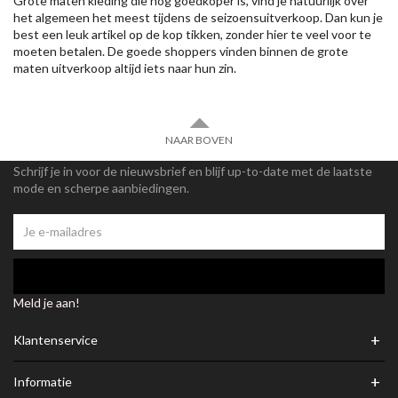
Grote maten kleding die nog goedkoper is, vind je natuurlijk over
het algemeen het meest tijdens de seizoensuitverkoop. Dan kun je
best een leuk artikel op de kop tikken, zonder hier te veel voor te
moeten betalen. De goede shoppers vinden binnen de grote
maten uitverkoop altijd iets naar hun zin.
NAAR BOVEN
Schrijf je in voor de nieuwsbrief en blijf up-to-date met de laatste
mode en scherpe aanbiedingen.
Meld je aan!
+
Klantenservice
+
Informatie