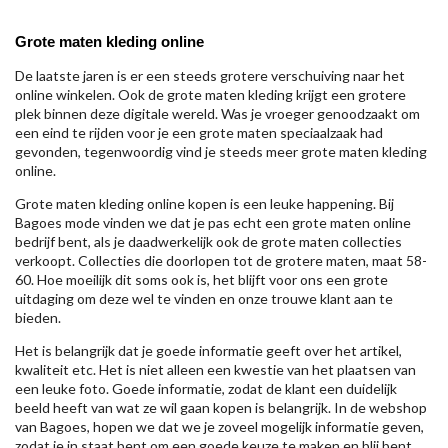
Grote maten kleding online
De laatste jaren is er een steeds grotere verschuiving naar het
online winkelen. Ook de grote maten kleding krijgt een grotere
plek binnen deze digitale wereld. Was je vroeger genoodzaakt om
een eind te rijden voor je een grote maten speciaalzaak had
gevonden, tegenwoordig vind je steeds meer grote maten kleding
online.
Grote maten kleding online kopen is een leuke happening. Bij
Bagoes mode vinden we dat je pas echt een grote maten online
bedrijf bent, als je daadwerkelijk ook de grote maten collecties
verkoopt. Collecties die doorlopen tot de grotere maten, maat 58-
60. Hoe moeilijk dit soms ook is, het blijft voor ons een grote
uitdaging om deze wel te vinden en onze trouwe klant aan te
bieden.
Het is belangrijk dat je goede informatie geeft over het artikel,
kwaliteit etc. Het is niet alleen een kwestie van het plaatsen van
een leuke foto. Goede informatie, zodat de klant een duidelijk
beeld heeft van wat ze wil gaan kopen is belangrijk. In de webshop
van Bagoes, hopen we dat we je zoveel mogelijk informatie geven,
zodat je in staat bent om een goede keuze te maken en blij bent