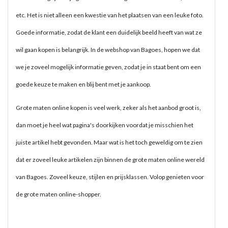
etc. Het is niet alleen een kwestie van het plaatsen van een leuke foto.
Goede informatie, zodat de klant een duidelijk beeld heeft van wat ze
wil gaan kopen is belangrijk. In de webshop van Bagoes, hopen we dat
we je zoveel mogelijk informatie geven, zodat je in staat bent om een
goede keuze te maken en blij bent met je aankoop.
Grote maten online kopen is veel werk, zeker als het aanbod groot is,
dan moet je heel wat pagina's doorkijken voordat je misschien het
juiste artikel hebt gevonden. Maar wat is het toch geweldig om te zien
dat er zoveel leuke artikelen zijn binnen de grote maten online wereld
van Bagoes. Zoveel keuze, stijlen en prijsklassen. Volop genieten voor
de grote maten online-shopper.