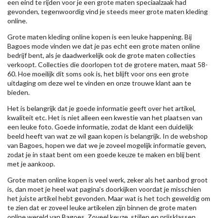
een eind te rijden voor je een grote maten speciaalzaak had
gevonden, tegenwoordig vind je steeds meer grote maten kleding
online.
Grote maten kleding online kopen is een leuke happening. Bij
Bagoes mode vinden we dat je pas echt een grote maten online
bedrijf bent, als je daadwerkelijk ook de grote maten collecties
verkoopt. Collecties die doorlopen tot de grotere maten, maat 58-
60. Hoe moeilijk dit soms ook is, het blijft voor ons een grote
uitdaging om deze wel te vinden en onze trouwe klant aan te
bieden.
Het is belangrijk dat je goede informatie geeft over het artikel,
kwaliteit etc. Het is niet alleen een kwestie van het plaatsen van
een leuke foto. Goede informatie, zodat de klant een duidelijk
beeld heeft van wat ze wil gaan kopen is belangrijk. In de webshop
van Bagoes, hopen we dat we je zoveel mogelijk informatie geven,
zodat je in staat bent om een goede keuze te maken en blij bent
met je aankoop.
Grote maten online kopen is veel werk, zeker als het aanbod groot
is, dan moet je heel wat pagina's doorkijken voordat je misschien
het juiste artikel hebt gevonden. Maar wat is het toch geweldig om
te zien dat er zoveel leuke artikelen zijn binnen de grote maten
online wereld van Bagoes. Zoveel keuze, stijlen en prijsklassen.