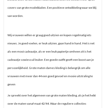
covers van grote modebladen. Een positieve ontwikkeling waar we blij
van worden.
Wij vrouwen willen er graag goed uitzien en kopen regelmatig iets
nieuws. Je goed voelen, er leuk uitzien, gaan hand in hand. Het is net
als een mooi cadeautje, als er een leuk papiertje omheen zit is het
cadeautje sowieso al leuker. Een goede outfit geeft een boost aan je
persoonlijkheid. Grote maten dames kleding is belangrijk om alle
vrouwen met meer dan 44 een goed gevoel en mooie uitstraling te
geven
Je spreekt over het algemeen van grote maten kleding, als je het hebt
over de maten vanaf maat 42/44. Waar de reguliere collecties