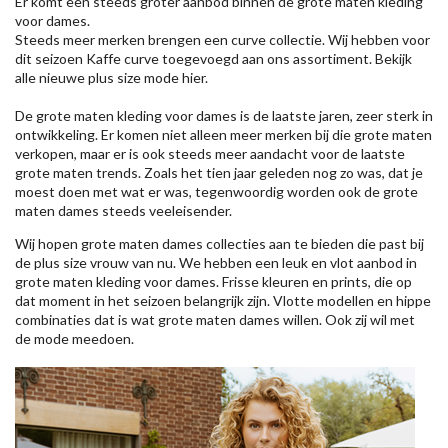
Er komt een steeds groter aanbod binnen de grote maten kleding
voor dames.
Steeds meer merken brengen een curve collectie. Wij hebben voor
dit seizoen
Kaffe
curve toegevoegd aan ons assortiment. Bekijk
alle nieuwe
plus size mode
hier.
De grote maten kleding voor dames is de laatste jaren, zeer sterk in
ontwikkeling. Er komen niet alleen meer merken bij die grote maten
verkopen, maar er is ook steeds meer aandacht voor de laatste
grote maten trends. Zoals het tien jaar geleden nog zo was, dat je
moest doen met wat er was, tegenwoordig worden ook de grote
maten dames steeds veeleisender.
Wij hopen grote maten dames collecties aan te bieden die past bij
de plus size vrouw van nu. We hebben een leuk en vlot aanbod in
grote maten kleding voor dames. Frisse kleuren en prints, die op
dat moment in het seizoen belangrijk zijn. Vlotte modellen en hippe
combinaties dat is wat grote maten dames willen. Ook zij wil met
de mode meedoen.