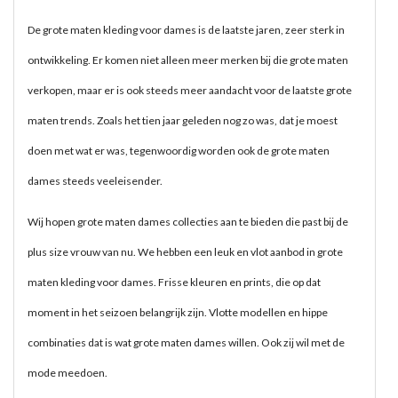
De grote maten kleding voor dames is de laatste jaren, zeer sterk in
ontwikkeling. Er komen niet alleen meer merken bij die grote maten
verkopen, maar er is ook steeds meer aandacht voor de laatste grote
maten trends. Zoals het tien jaar geleden nog zo was, dat je moest
doen met wat er was, tegenwoordig worden ook de grote maten
dames steeds veeleisender.
Wij hopen grote maten dames collecties aan te bieden die past bij de
plus size vrouw van nu. We hebben een leuk en vlot aanbod in grote
maten kleding voor dames. Frisse kleuren en prints, die op dat
moment in het seizoen belangrijk zijn. Vlotte modellen en hippe
combinaties dat is wat grote maten dames willen. Ook zij wil met de
mode meedoen.