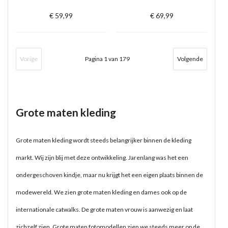
€ 59,99
€ 69,99
Vorige
Pagina 1 van 179
Volgende
Grote maten kleding
Grote maten kleding wordt steeds belangrijker binnen de kleding
markt. Wij zijn blij met deze ontwikkeling. Jarenlang was het een
ondergeschoven kindje, maar nu krijgt het een eigen plaats binnen de
modewereld. We zien grote maten kleding en dames ook op de
internationale catwalks. De grote maten vrouw is aanwezig en laat
zichzelf zien. Grote maten fotomodellen zien we steeds meer op de