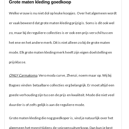
Grote maten kleding goedkoop
Welke vrouw is nu niet dol op leuke koopjes. Over het algemeen wordt
er vaak beweerd dat grote maten kleding prijzig is. Soms is dit ook wel
zo, maar bij de reguliere collecties is er ook een prijs verschil tussen
het ene en het andere merk. Dit is niet alleen zo bij de grote maten
mode. Elk grote maten kleding merk heeft zijn eigen doelstelling en
prijsklasse.
ONLY Carmakoma
, Vero moda curve, Zhenzi, noem maar op. Wij bij
Bagoes vinden betaalbare collecties erg belangrijk. Er moet altijd een
goede verhouding zijn tussen de prijs en kwaliteit. Mode die niet veel
duurder is of zelfs gelijk is aan de reguliere mode.
Grote maten kleding die nog goedkoper is, vind je natuurlijk over het
algemeen het meest tijdens de seizoensuitverkoop. Dan kun je best