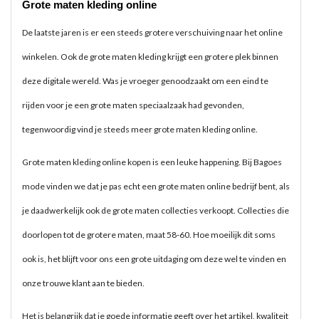
Grote maten kleding online
De laatste jaren is er een steeds grotere verschuiving naar het online
winkelen. Ook de grote maten kleding krijgt een grotere plek binnen
deze digitale wereld. Was je vroeger genoodzaakt om een eind te
rijden voor je een grote maten speciaalzaak had gevonden,
tegenwoordig vind je steeds meer grote maten kleding online.
Grote maten kleding online kopen is een leuke happening. Bij Bagoes
mode vinden we dat je pas echt een grote maten online bedrijf bent, als
je daadwerkelijk ook de grote maten collecties verkoopt. Collecties die
doorlopen tot de grotere maten, maat 58-60. Hoe moeilijk dit soms
ook is, het blijft voor ons een grote uitdaging om deze wel te vinden en
onze trouwe klant aan te bieden.
Het is belangrijk dat je goede informatie geeft over het artikel, kwaliteit