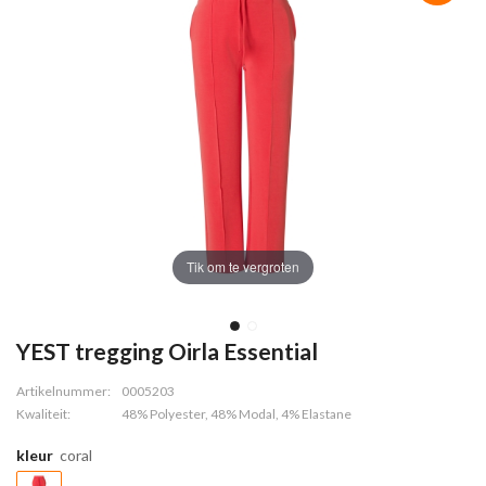
Tik om te vergroten
YEST tregging Oirla Essential
Artikelnummer:
0005203
Kwaliteit:
48% Polyester, 48% Modal, 4% Elastane
kleur
coral