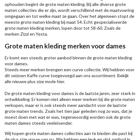
ophouden begint de grote maten kleding. Bij alle diverse grote
maten collecties die er zijn, wordt verschillend met de maatvoering
omgegaan en tot welke maat ze gaan. Over het algemeen stopt de
meeste grote maten kleding bij maat 54. Echt gespecialiseerde
grote maten kleding merken, lopen door tot 58-60. Zoals de
merken
Zizzi
en Yesta.
Grote maten kleding merken voor dames
Er komt een steeds groter aanbod binnen de grote maten kleding
voor dames.
Steeds meer merken brengen een curve collectie. Wij hebben voor
dit seizoen
Kaffe
curve toegevoegd aan ons assortiment. Bekijk
alle nieuwe
plus size mode
hier.
De grote maten kleding voor dames is de laatste jaren, zeer sterk in
ontwikkeling. Er komen niet alleen meer merken bij die grote maten
verkopen, maar er is ook steeds meer aandacht voor de laatste
grote maten trends. Zoals het tien jaar geleden nog zo was, dat je
moest doen met wat er was, tegenwoordig worden ook de grote
maten dames steeds veeleisender.
Wij hopen grote maten dames collecties aan te bieden die past bij
de plus size vrouw van nu. We hebben een leuk en vlot aanbod in