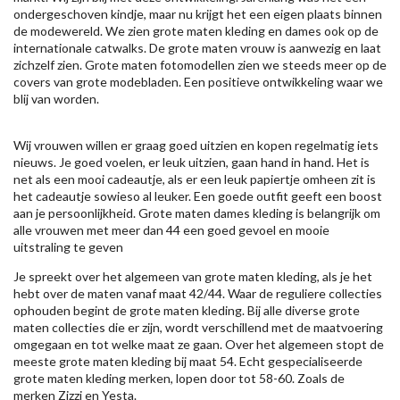
ondergeschoven kindje, maar nu krijgt het een eigen plaats binnen
de modewereld. We zien grote maten kleding en dames ook op de
internationale catwalks. De grote maten vrouw is aanwezig en laat
zichzelf zien. Grote maten fotomodellen zien we steeds meer op de
covers van grote modebladen. Een positieve ontwikkeling waar we
blij van worden.
Wij vrouwen willen er graag goed uitzien en kopen regelmatig iets
nieuws. Je goed voelen, er leuk uitzien, gaan hand in hand. Het is
net als een mooi cadeautje, als er een leuk papiertje omheen zit is
het cadeautje sowieso al leuker. Een goede outfit geeft een boost
aan je persoonlijkheid. Grote maten dames kleding is belangrijk om
alle vrouwen met meer dan 44 een goed gevoel en mooie
uitstraling te geven
Je spreekt over het algemeen van grote maten kleding, als je het
hebt over de maten vanaf maat 42/44. Waar de reguliere collecties
ophouden begint de grote maten kleding. Bij alle diverse grote
maten collecties die er zijn, wordt verschillend met de maatvoering
omgegaan en tot welke maat ze gaan. Over het algemeen stopt de
meeste grote maten kleding bij maat 54. Echt gespecialiseerde
grote maten kleding merken, lopen door tot 58-60. Zoals de
merken
Zizzi
en Yesta.