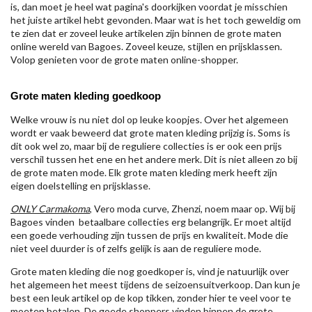
is, dan moet je heel wat pagina's doorkijken voordat je misschien
het juiste artikel hebt gevonden. Maar wat is het toch geweldig om
te zien dat er zoveel leuke artikelen zijn binnen de grote maten
online wereld van Bagoes. Zoveel keuze, stijlen en prijsklassen.
Volop genieten voor de grote maten online-shopper.
Grote maten kleding goedkoop
Welke vrouw is nu niet dol op leuke koopjes. Over het algemeen
wordt er vaak beweerd dat grote maten kleding prijzig is. Soms is
dit ook wel zo, maar bij de reguliere collecties is er ook een prijs
verschil tussen het ene en het andere merk. Dit is niet alleen zo bij
de grote maten mode. Elk grote maten kleding merk heeft zijn
eigen doelstelling en prijsklasse.
ONLY Carmakoma
, Vero moda curve, Zhenzi, noem maar op. Wij bij
Bagoes vinden betaalbare collecties erg belangrijk. Er moet altijd
een goede verhouding zijn tussen de prijs en kwaliteit. Mode die
niet veel duurder is of zelfs gelijk is aan de reguliere mode.
Grote maten kleding die nog goedkoper is, vind je natuurlijk over
het algemeen het meest tijdens de seizoensuitverkoop. Dan kun je
best een leuk artikel op de kop tikken, zonder hier te veel voor te
moeten betalen. De goede shoppers vinden binnen de grote