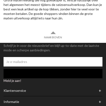
Grote maten kleding die nog goedkoper is, vind je natuurlijk over
het algemeen het meest tijdens de seizoensuitverkoop. Dan kun je
best een leuk artikel op de kop tikken, zonder hier te veel voor te
moeten betalen. De goede shoppers vinden binnen de grote
maten uitverkoop altijd iets naar hun zin.
NAAR BOVEN
Schrijf je in voor de nieuwsbrief en blijf up-to-date met de laatste
mode en scherpe aanbiedingen.
Meld je aan!
+
Klantenservice
+
Informatie