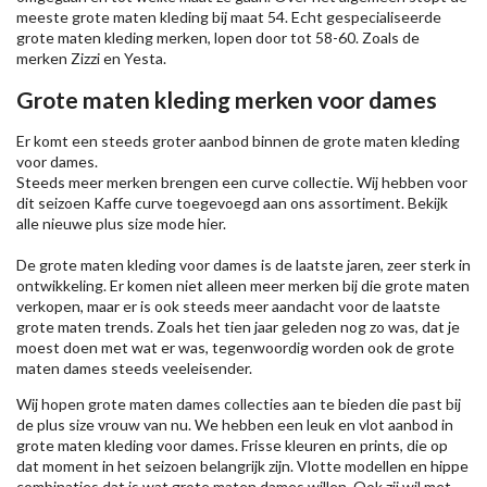
meeste grote maten kleding bij maat 54. Echt gespecialiseerde
grote maten kleding merken, lopen door tot 58-60. Zoals de
merken
Zizzi
en Yesta.
Grote maten kleding merken voor dames
Er komt een steeds groter aanbod binnen de grote maten kleding
voor dames.
Steeds meer merken brengen een curve collectie. Wij hebben voor
dit seizoen
Kaffe
curve toegevoegd aan ons assortiment. Bekijk
alle nieuwe
plus size mode
hier.
De grote maten kleding voor dames is de laatste jaren, zeer sterk in
ontwikkeling. Er komen niet alleen meer merken bij die grote maten
verkopen, maar er is ook steeds meer aandacht voor de laatste
grote maten trends. Zoals het tien jaar geleden nog zo was, dat je
moest doen met wat er was, tegenwoordig worden ook de grote
maten dames steeds veeleisender.
Wij hopen grote maten dames collecties aan te bieden die past bij
de plus size vrouw van nu. We hebben een leuk en vlot aanbod in
grote maten kleding voor dames. Frisse kleuren en prints, die op
dat moment in het seizoen belangrijk zijn. Vlotte modellen en hippe
combinaties dat is wat grote maten dames willen. Ook zij wil met