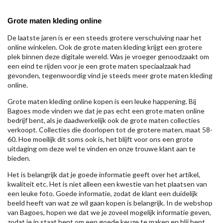
Grote maten kleding online
De laatste jaren is er een steeds grotere verschuiving naar het
online winkelen. Ook de grote maten kleding krijgt een grotere
plek binnen deze digitale wereld. Was je vroeger genoodzaakt om
een eind te rijden voor je een grote maten speciaalzaak had
gevonden, tegenwoordig vind je steeds meer grote maten kleding
online.
Grote maten kleding online kopen is een leuke happening. Bij
Bagoes mode vinden we dat je pas echt een grote maten online
bedrijf bent, als je daadwerkelijk ook de grote maten collecties
verkoopt. Collecties die doorlopen tot de grotere maten, maat 58-
60. Hoe moeilijk dit soms ook is, het blijft voor ons een grote
uitdaging om deze wel te vinden en onze trouwe klant aan te
bieden.
Het is belangrijk dat je goede informatie geeft over het artikel,
kwaliteit etc. Het is niet alleen een kwestie van het plaatsen van
een leuke foto. Goede informatie, zodat de klant een duidelijk
beeld heeft van wat ze wil gaan kopen is belangrijk. In de webshop
van Bagoes, hopen we dat we je zoveel mogelijk informatie geven,
zodat je in staat bent om een goede keuze te maken en blij bent