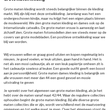
Grote maten kleding wordt steeds belangrijker binnen de kleding
markt. Wij zijn blij met deze ontwikkeling. Jarenlang was het een
ondergeschoven kindje, maar nu krijgt het een eigen plaats binnen
de modewereld. We zien grote maten kleding en dames ook op de
internationale catwalks. De grote maten vrouw is aanwezig en laat
zichzelf zien. Grote maten fotomodellen zien we steeds meer op de
covers van grote modebladen. Een positieve ontwikkeling waar we
blij van worden.
Wij vrouwen willen er graag goed uitzien en kopen regelmatig iets
nieuws. Je goed voelen, er leuk uitzien, gaan hand in hand. Het is
net als een mooi cadeautje, als er een leuk papiertje omheen zit is
het cadeautje sowieso al leuker. Een goede outfit geeft een boost
aan je persoonlijkheid. Grote maten dames kleding is belangrijk om
alle vrouwen met meer dan 44 een goed gevoel en mooie
uitstraling te geven
Je spreekt over het algemeen van grote maten kleding, als je het
hebt over de maten vanaf maat 42/44. Waar de reguliere collecties
ophouden begint de grote maten kleding. Bij alle diverse grote
maten collecties die er zijn, wordt verschillend met de maatvoering
omgegaan en tot welke maat ze gaan. Over het algemeen stopt de