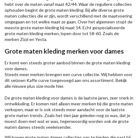
hebt over de maten vanaf maat 42/44. Waar de reguliere collecties
ophouden begint de grote maten kleding. Bij alle diverse grote
maten collecties die er zijn, wordt verschillend met de maatvoering
omgegaan en tot welke maat ze gaan. Over het algemeen stopt de
meeste grote maten kleding bij maat 54. Echt gespecialiseerde
grote maten kleding merken, lopen door tot 58-60. Zoals de
merken
Zizzi
en Yesta.
Grote maten kleding merken voor dames
Er komt een steeds groter aanbod binnen de grote maten kleding
voor dames.
Steeds meer merken brengen een curve collectie. Wij hebben voor
dit seizoen
Kaffe
curve toegevoegd aan ons assortiment. Bekijk
alle nieuwe
plus size mode
hier.
De grote maten kleding voor dames is de laatste jaren, zeer sterk in
ontwikkeling. Er komen niet alleen meer merken bij die grote maten
verkopen, maar er is ook steeds meer aandacht voor de laatste
grote maten trends. Zoals het tien jaar geleden nog zo was, dat je
moest doen met wat er was, tegenwoordig worden ook de grote
maten dames steeds veeleisender.
Wij hopen grote maten dames collecties aan te bieden die past bij