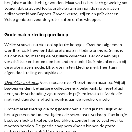
het juiste artikel hebt gevonden. Maar wat is het toch geweldig om
te zien dat er zoveel leuke artikelen zijn binnen de grote maten
online wereld van Bagoes. Zoveel keuze, stijlen en prijsklassen.
Volop genieten voor de grote maten online-shopper.
Grote maten kleding goedkoop
Welke vrouw is nu niet dol op leuke koopjes. Over het algemeen
wordt er vaak beweerd dat grote maten kleding prijzig is. Soms is
dit ook wel zo, maar bij de reguliere collecties is er ook een prijs
verschil tussen het ene en het andere merk. Dit is niet alleen zo bij
de grote maten mode. Elk grote maten kleding merk heeft zijn
eigen doelstelling en prijsklasse.
ONLY Carmakoma
, Vero moda curve, Zhenzi, noem maar op. Wij bij
Bagoes vinden betaalbare collecties erg belangrijk. Er moet altijd
een goede verhouding zijn tussen de prijs en kwaliteit. Mode die
niet veel duurder is of zelfs gelijk is aan de reguliere mode.
Grote maten kleding die nog goedkoper is, vind je natuurlijk over
het algemeen het meest tijdens de seizoensuitverkoop. Dan kun je
best een leuk artikel op de kop tikken, zonder hier te veel voor te
moeten betalen. De goede shoppers vinden binnen de grote
maten uitverkoop altijd iets naar hun zin.