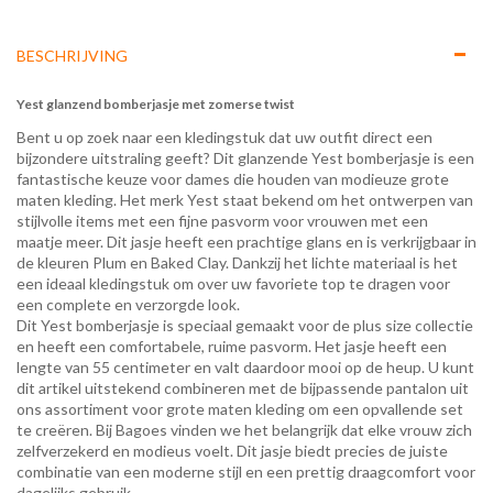
BESCHRIJVING
Yest glanzend bomberjasje met zomerse twist
Bent u op zoek naar een kledingstuk dat uw outfit direct een
bijzondere uitstraling geeft? Dit glanzende Yest bomberjasje is een
fantastische keuze voor dames die houden van modieuze grote
maten kleding. Het merk Yest staat bekend om het ontwerpen van
stijlvolle items met een fijne pasvorm voor vrouwen met een
maatje meer. Dit jasje heeft een prachtige glans en is verkrijgbaar in
de kleuren Plum en Baked Clay. Dankzij het lichte materiaal is het
een ideaal kledingstuk om over uw favoriete top te dragen voor
een complete en verzorgde look.
Dit Yest bomberjasje is speciaal gemaakt voor de plus size collectie
en heeft een comfortabele, ruime pasvorm. Het jasje heeft een
lengte van 55 centimeter en valt daardoor mooi op de heup. U kunt
dit artikel uitstekend combineren met de bijpassende pantalon uit
ons assortiment voor grote maten kleding om een opvallende set
te creëren. Bij Bagoes vinden we het belangrijk dat elke vrouw zich
zelfverzekerd en modieus voelt. Dit jasje biedt precies de juiste
combinatie van een moderne stijl en een prettig draagcomfort voor
dagelijks gebruik.