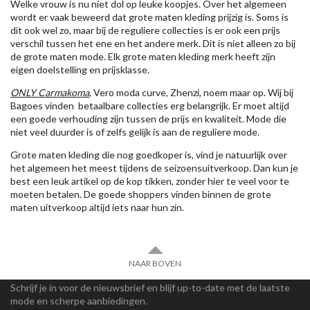
Welke vrouw is nu niet dol op leuke koopjes. Over het algemeen
wordt er vaak beweerd dat grote maten kleding prijzig is. Soms is
dit ook wel zo, maar bij de reguliere collecties is er ook een prijs
verschil tussen het ene en het andere merk. Dit is niet alleen zo bij
de grote maten mode. Elk grote maten kleding merk heeft zijn
eigen doelstelling en prijsklasse.
ONLY Carmakoma
, Vero moda curve, Zhenzi, noem maar op. Wij bij
Bagoes vinden betaalbare collecties erg belangrijk. Er moet altijd
een goede verhouding zijn tussen de prijs en kwaliteit. Mode die
niet veel duurder is of zelfs gelijk is aan de reguliere mode.
Grote maten kleding die nog goedkoper is, vind je natuurlijk over
het algemeen het meest tijdens de seizoensuitverkoop. Dan kun je
best een leuk artikel op de kop tikken, zonder hier te veel voor te
moeten betalen. De goede shoppers vinden binnen de grote
maten uitverkoop altijd iets naar hun zin.
NAAR BOVEN
Schrijf je in voor de nieuwsbrief en blijf up-to-date met de laatste
mode en scherpe aanbiedingen.