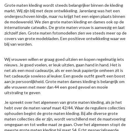
Grote maten kleding wordt steeds belangrijker binnen de kleding
markt. Wij zijn blij met deze ontwikkeling. Jarenlang was het een
ondergeschoven kindje, maar nu krijgt het een eigen plaats binnen
de modewereld. We zien grote maten kleding en dames ook op de
internationale catwalks. De grote maten vrouw is aanwezig en laat
zichzelf zien. Grote maten fotomodellen zien we steeds meer op de
covers van grote modebladen. Een positieve ontwikkeling waar we
blij van worden.
Wij vrouwen willen er graag goed uitzien en kopen regelmatig iets
nieuws. Je goed voelen, er leuk uitzien, gaan hand in hand. Het is
net als een mooi cadeautje, als er een leuk papiertje omheen zit is
het cadeautje sowieso al leuker. Een goede outfit geeft een boost
aan je persoonlijkheid. Grote maten dames kleding is belangrijk om
alle vrouwen met meer dan 44 een goed gevoel en mooie
uitstraling te geven
Je spreekt over het algemeen van grote maten kleding, als je het
hebt over de maten vanaf maat 42/44. Waar de reguliere collecties
ophouden begint de grote maten kleding. Bij alle diverse grote
maten collecties die er zijn, wordt verschillend met de maatvoering
omgegaan en tot welke maat ze gaan. Over het algemeen stopt de
meeste grote maten kleding bij maat 54. Echt gespecialiseerde