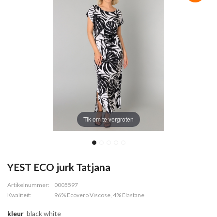
Tik om te vergroten
YEST ECO jurk Tatjana
Artikelnummer:
0005597
Kwaliteit:
96% Ecovero Viscose, 4% Elastane
kleur
black white