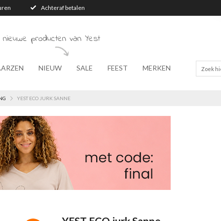
turen
Achteraf betalen
 nieuwe producten van Yest
AARZEN
NIEUW
SALE
FEEST
MERKEN
NG
YEST ECO JURK SANNE
YEST ECO jurk Sanne