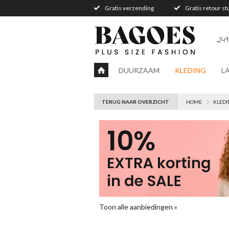
Gratis verzending
Gratis retour s
249
DUURZAAM
KLEDING
L
TERUG NAAR OVERZICHT
HOME
KLEDI
Toon alle aanbiedingen »