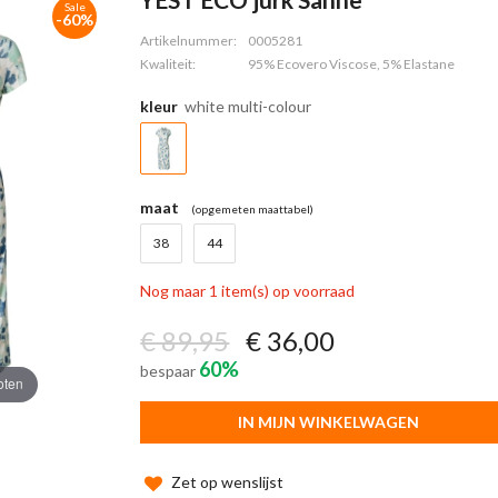
Sale
-60%
Artikelnummer:
0005281
Kwaliteit:
95% Ecovero Viscose, 5% Elastane
kleur
white multi-colour
maat
(opgemeten maattabel)
38
44
Nog maar 1 item(s) op voorraad
€ 89,95
€ 36,00
60%
bespaar
oten
IN MIJN WINKELWAGEN
Zet op wenslijst