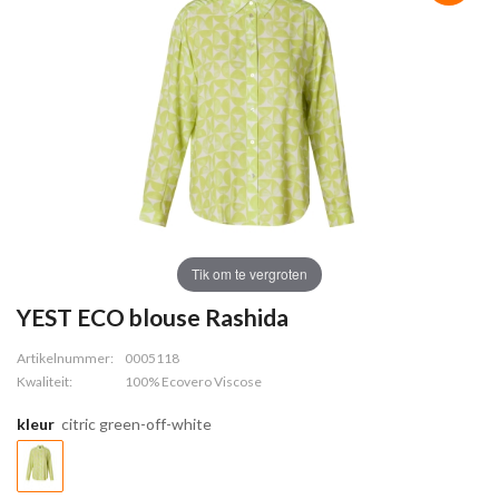
Tik om te vergroten
YEST ECO blouse Rashida
Artikelnummer:
0005118
Kwaliteit:
100% Ecovero Viscose
kleur
citric green-off-white