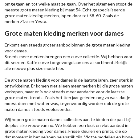
omgegaan en tot welke maat ze gaan. Over het algemeen stopt de
meeste grote maten kleding bij maat 54. Echt gespecialiseerde
grote maten kleding merken, lopen door tot 58-60. Zoals de
merken
Zizzi
en Yesta.
Grote maten kleding merken voor dames
Er komt een steeds groter aanbod binnen de grote maten kleding
voor dames.
Steeds meer merken brengen een curve collectie. Wij hebben voor
dit seizoen
Kaffe
curve toegevoegd aan ons assortiment. Bekijk
alle nieuwe
plus size mode
hier.
De grote maten kleding voor dames is de laatste jaren, zeer sterk in
ontwikkeling. Er komen niet alleen meer merken bij die grote maten
verkopen, maar er is ook steeds meer aandacht voor de laatste
grote maten trends. Zoals het tien jaar geleden nog zo was, dat je
moest doen met wat er was, tegenwoordig worden ook de grote
maten dames steeds veeleisender.
Wij hopen grote maten dames collecties aan te bieden die past bij
de plus size vrouw van nu. We hebben een leuk en vlot aanbod in
grote maten kleding voor dames. Frisse kleuren en prints, die op
dat moment in het seizoen belangrijk zijn. Vlotte modellen en hippe