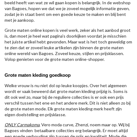
beeld heeft van wat ze wil gaan kopen is belangrijk. In de webshop
van Bagoes, hopen we dat we je zoveel mogelijk informatie geven,
zodat je in staat bent om een goede keuze te maken en blij bent
met je aankoop.
Grote maten online kopen is veel werk, zeker als het aanbod groot
is, dan moet je heel wat pagina's doorkijken voordat je misschien
het juiste artikel hebt gevonden. Maar wat is het toch geweldig om
te zien dat er zoveel leuke artikelen zijn binnen de grote maten
online wereld van Bagoes. Zoveel keuze, stijlen en prijsklassen.
Volop genieten voor de grote maten online-shopper.
Grote maten kleding goedkoop
Welke vrouw is nu niet dol op leuke koopjes. Over het algemeen
wordt er vaak beweerd dat grote maten kleding prijzig is. Soms is
dit ook wel zo, maar bij de reguliere collecties is er ook een prijs
verschil tussen het ene en het andere merk. Dit is niet alleen zo bij
de grote maten mode. Elk grote maten kleding merk heeft zijn
eigen doelstelling en prijsklasse.
ONLY Carmakoma
, Vero moda curve, Zhenzi, noem maar op. Wij bij
Bagoes vinden betaalbare collecties erg belangrijk. Er moet altijd
een goede verhouding zijn tussen de prijs en kwaliteit. Mode die