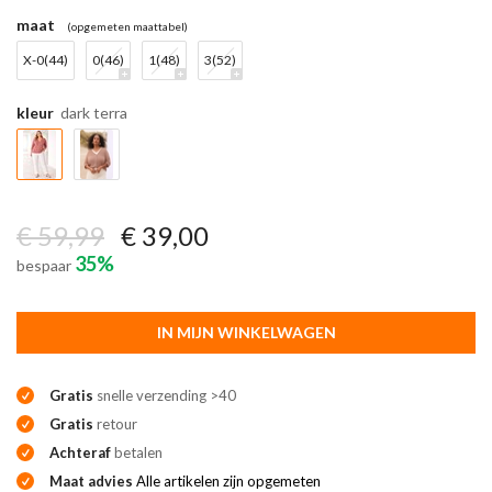
maat
(opgemeten maattabel)
X-0(44)
0(46)
1(48)
3(52)
kleur
dark terra
€ 59,99
€ 39,00
35%
bespaar
IN MIJN WINKELWAGEN
Gratis
snelle verzending >40
Gratis
retour
Achteraf
betalen
Maat advies
Alle artikelen zijn opgemeten