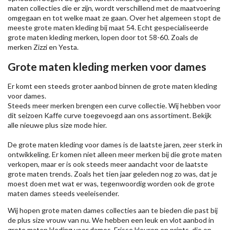
maten collecties die er zijn, wordt verschillend met de maatvoering
omgegaan en tot welke maat ze gaan. Over het algemeen stopt de
meeste grote maten kleding bij maat 54. Echt gespecialiseerde
grote maten kleding merken, lopen door tot 58-60. Zoals de
merken
Zizzi
en Yesta.
Grote maten kleding merken voor dames
Er komt een steeds groter aanbod binnen de grote maten kleding
voor dames.
Steeds meer merken brengen een curve collectie. Wij hebben voor
dit seizoen
Kaffe
curve toegevoegd aan ons assortiment. Bekijk
alle nieuwe
plus size mode
hier.
De grote maten kleding voor dames is de laatste jaren, zeer sterk in
ontwikkeling. Er komen niet alleen meer merken bij die grote maten
verkopen, maar er is ook steeds meer aandacht voor de laatste
grote maten trends. Zoals het tien jaar geleden nog zo was, dat je
moest doen met wat er was, tegenwoordig worden ook de grote
maten dames steeds veeleisender.
Wij hopen grote maten dames collecties aan te bieden die past bij
de plus size vrouw van nu. We hebben een leuk en vlot aanbod in
grote maten kleding voor dames. Frisse kleuren en prints, die op