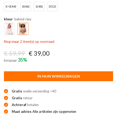
X-0(44)
0(46)
1(48)
3(52)
kleur
baked clay
Nog maar 2 item(s) op voorraad
€ 59,99
€ 39,00
35%
bespaar
IN MIJN WINKELWAGEN
Gratis
snelle verzending >40
Gratis
retour
Achteraf
betalen
Maat advies
Alle artikelen zijn opgemeten