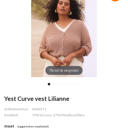
Tik om te vergroten
Yest Curve vest Lilianne
Artikelnummer:
A006371
Kwaliteit:
73% Viscose, 27% Metallized fibre
maat
(opgemeten maattabel)