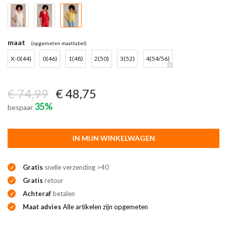
maat
(opgemeten maattabel)
X-0(44)
0(46)
1(48)
2(50)
3(52)
4(54/56)
€ 74,99
€ 48,75
35%
bespaar
IN MIJN WINKELWAGEN
Gratis
snelle verzending >40
Gratis
retour
Achteraf
betalen
Maat advies
Alle artikelen zijn opgemeten