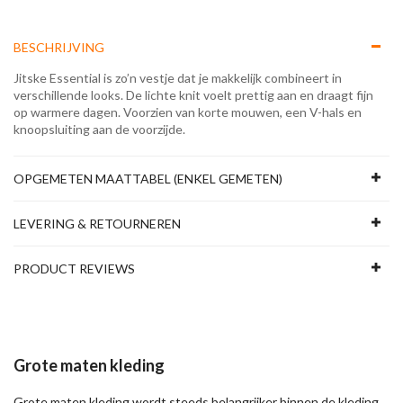
BESCHRIJVING
Jitske Essential is zo’n vestje dat je makkelijk combineert in
verschillende looks. De lichte knit voelt prettig aan en draagt fijn
op warmere dagen. Voorzien van korte mouwen, een V-hals en
knoopsluiting aan de voorzijde.
OPGEMETEN MAATTABEL (ENKEL GEMETEN)
LEVERING & RETOURNEREN
PRODUCT REVIEWS
Grote maten kleding
Grote maten kleding wordt steeds belangrijker binnen de kleding