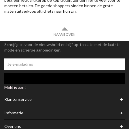
best een leuk artikel op de kop tikken, zonder hier te veel voor te
moeten betalen. De goede shoppers vinden binnen de grote
maten uitverkoop altijd iets naar hun zin.
NAAR BOVEN
Schrijf je in voor de nieuwsbrief en blijf up-to-date met de laatste
mode en scherpe aanbiedingen.
Meld je aan!
+
Klantenservice
+
Informatie
+
Over ons