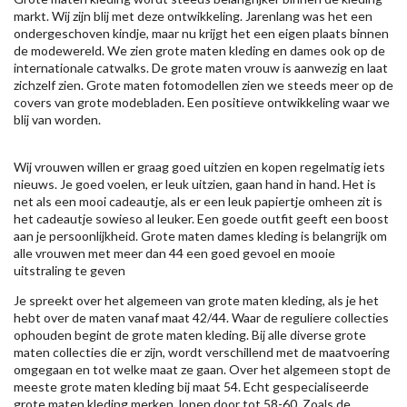
markt. Wij zijn blij met deze ontwikkeling. Jarenlang was het een
ondergeschoven kindje, maar nu krijgt het een eigen plaats binnen
de modewereld. We zien grote maten kleding en dames ook op de
internationale catwalks. De grote maten vrouw is aanwezig en laat
zichzelf zien. Grote maten fotomodellen zien we steeds meer op de
covers van grote modebladen. Een positieve ontwikkeling waar we
blij van worden.
Wij vrouwen willen er graag goed uitzien en kopen regelmatig iets
nieuws. Je goed voelen, er leuk uitzien, gaan hand in hand. Het is
net als een mooi cadeautje, als er een leuk papiertje omheen zit is
het cadeautje sowieso al leuker. Een goede outfit geeft een boost
aan je persoonlijkheid. Grote maten dames kleding is belangrijk om
alle vrouwen met meer dan 44 een goed gevoel en mooie
uitstraling te geven
Je spreekt over het algemeen van grote maten kleding, als je het
hebt over de maten vanaf maat 42/44. Waar de reguliere collecties
ophouden begint de grote maten kleding. Bij alle diverse grote
maten collecties die er zijn, wordt verschillend met de maatvoering
omgegaan en tot welke maat ze gaan. Over het algemeen stopt de
meeste grote maten kleding bij maat 54. Echt gespecialiseerde
grote maten kleding merken, lopen door tot 58-60. Zoals de