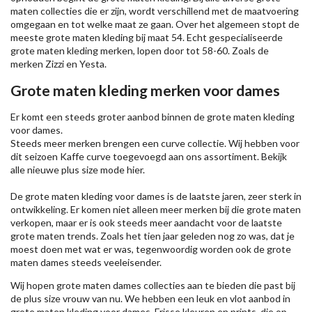
maten collecties die er zijn, wordt verschillend met de maatvoering
omgegaan en tot welke maat ze gaan. Over het algemeen stopt de
meeste grote maten kleding bij maat 54. Echt gespecialiseerde
grote maten kleding merken, lopen door tot 58-60. Zoals de
merken
Zizzi
en Yesta.
Grote maten kleding merken voor dames
Er komt een steeds groter aanbod binnen de grote maten kleding
voor dames.
Steeds meer merken brengen een curve collectie. Wij hebben voor
dit seizoen
Kaffe
curve toegevoegd aan ons assortiment. Bekijk
alle nieuwe
plus size mode
hier.
De grote maten kleding voor dames is de laatste jaren, zeer sterk in
ontwikkeling. Er komen niet alleen meer merken bij die grote maten
verkopen, maar er is ook steeds meer aandacht voor de laatste
grote maten trends. Zoals het tien jaar geleden nog zo was, dat je
moest doen met wat er was, tegenwoordig worden ook de grote
maten dames steeds veeleisender.
Wij hopen grote maten dames collecties aan te bieden die past bij
de plus size vrouw van nu. We hebben een leuk en vlot aanbod in
grote maten kleding voor dames. Frisse kleuren en prints, die op