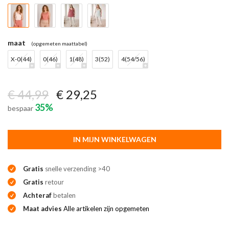
maat
(opgemeten maattabel)
X-0(44)
0(46)
1(48)
3(52)
4(54/56)
€ 44,99
€ 29,25
35%
bespaar
IN MIJN WINKELWAGEN
Gratis
snelle verzending >40
Gratis
retour
Achteraf
betalen
Maat advies
Alle artikelen zijn opgemeten