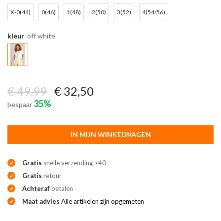
X-0(44)
0(46)
1(48)
2(50)
3(52)
4(54/56)
kleur
off white
€ 49,99
€ 32,50
35%
bespaar
IN MIJN WINKELWAGEN
Gratis
snelle verzending >40
Gratis
retour
Achteraf
betalen
Maat advies
Alle artikelen zijn opgemeten