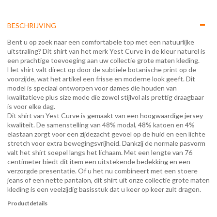
BESCHRIJVING
Bent u op zoek naar een comfortabele top met een natuurlijke
uitstraling? Dit shirt van het merk Yest Curve in de kleur naturel is
een prachtige toevoeging aan uw collectie grote maten kleding.
Het shirt valt direct op door de subtiele botanische print op de
voorzijde, wat het artikel een frisse en moderne look geeft. Dit
model is speciaal ontworpen voor dames die houden van
kwalitatieve plus size mode die zowel stijlvol als prettig draagbaar
is voor elke dag.
Dit shirt van Yest Curve is gemaakt van een hoogwaardige jersey
kwaliteit. De samenstelling van 48% modal, 48% katoen en 4%
elastaan zorgt voor een zijdezacht gevoel op de huid en een lichte
stretch voor extra bewegingsvrijheid. Dankzij de normale pasvorm
valt het shirt soepel langs het lichaam. Met een lengte van 76
centimeter biedt dit item een uitstekende bedekking en een
verzorgde presentatie. Of u het nu combineert met een stoere
jeans of een nette pantalon, dit shirt uit onze collectie grote maten
kleding is een veelzijdig basisstuk dat u keer op keer zult dragen.
Productdetails