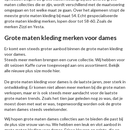
maten collecties die er zijn, wordt verschillend met de maatvoering
omgegaan en tot welke maat ze gaan. Over het algemeen stopt de
meeste grote maten kleding bij maat 54. Echt gespecialiseerde
grote maten kleding merken, lopen door tot 58-60. Zoals de
merken
Zizzi
en Yesta.
Grote maten kleding merken voor dames
Er komt een steeds groter aanbod binnen de grote maten kleding
voor dames.
Steeds meer merken brengen een curve collectie. Wij hebben voor
dit seizoen
Kaffe
curve toegevoegd aan ons assortiment. Bekijk
alle nieuwe
plus size mode
hier.
De grote maten kleding voor dames is de laatste jaren, zeer sterk in
ontwikkeling. Er komen niet alleen meer merken bij die grote maten
verkopen, maar er is ook steeds meer aandacht voor de laatste
grote maten trends. Zoals het tien jaar geleden nog zo was, dat je
moest doen met wat er was, tegenwoordig worden ook de grote
maten dames steeds veeleisender.
Wij hopen grote maten dames collecties aan te bieden die past bij
de plus size vrouw van nu. We hebben een leuk en vlot aanbod in
grote maten kleding voor dames. Frisse kleuren en prints, die op