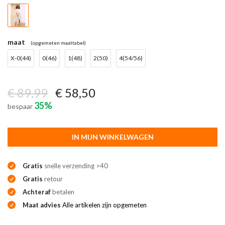
maat
(opgemeten maattabel)
X-0(44)
0(46)
1(48)
2(50)
4(54/56)
€ 89,99
€ 58,50
35%
bespaar
IN MIJN WINKELWAGEN
Gratis
snelle verzending >40
Gratis
retour
Achteraf
betalen
Maat advies
Alle artikelen zijn opgemeten