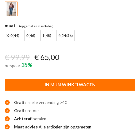
maat
(opgemeten maattabel)
X-0(44)
0(46)
1(48)
4(54/56)
€ 99,99
€ 65,00
35%
bespaar
IN MIJN WINKELWAGEN
Gratis
snelle verzending >40
Gratis
retour
Achteraf
betalen
Maat advies
Alle artikelen zijn opgemeten