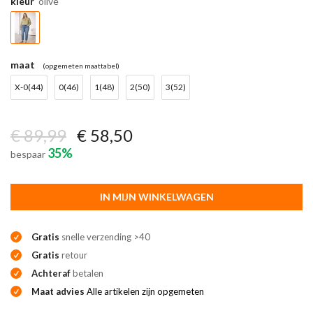
kleur
olive
maat
(opgemeten maattabel)
X-0(44)
0(46)
1(48)
2(50)
3(52)
€ 89,99
€ 58,50
35%
bespaar
IN MIJN WINKELWAGEN
Gratis
snelle verzending >40
Gratis
retour
Achteraf
betalen
Maat advies
Alle artikelen zijn opgemeten