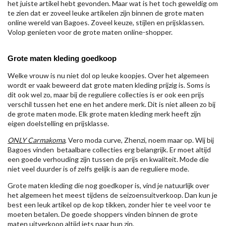
het juiste artikel hebt gevonden. Maar wat is het toch geweldig om
te zien dat er zoveel leuke artikelen zijn binnen de grote maten
online wereld van Bagoes. Zoveel keuze, stijlen en prijsklassen.
Volop genieten voor de grote maten online-shopper.
Grote maten kleding goedkoop
Welke vrouw is nu niet dol op leuke koopjes. Over het algemeen
wordt er vaak beweerd dat grote maten kleding prijzig is. Soms is
dit ook wel zo, maar bij de reguliere collecties is er ook een prijs
verschil tussen het ene en het andere merk. Dit is niet alleen zo bij
de grote maten mode. Elk grote maten kleding merk heeft zijn
eigen doelstelling en prijsklasse.
ONLY Carmakoma
, Vero moda curve, Zhenzi, noem maar op. Wij bij
Bagoes vinden betaalbare collecties erg belangrijk. Er moet altijd
een goede verhouding zijn tussen de prijs en kwaliteit. Mode die
niet veel duurder is of zelfs gelijk is aan de reguliere mode.
Grote maten kleding die nog goedkoper is, vind je natuurlijk over
het algemeen het meest tijdens de seizoensuitverkoop. Dan kun je
best een leuk artikel op de kop tikken, zonder hier te veel voor te
moeten betalen. De goede shoppers vinden binnen de grote
maten uitverkoop altijd iets naar hun zin.