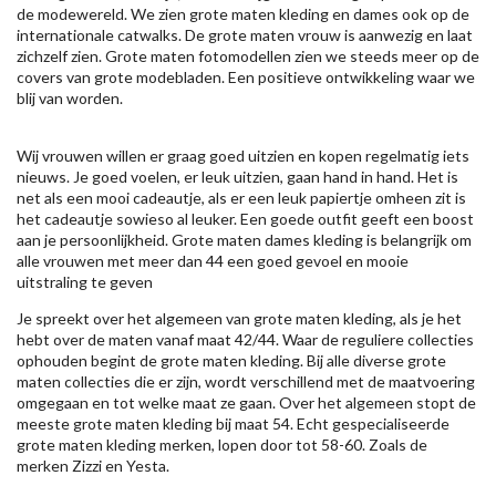
de modewereld. We zien grote maten kleding en dames ook op de
internationale catwalks. De grote maten vrouw is aanwezig en laat
zichzelf zien. Grote maten fotomodellen zien we steeds meer op de
covers van grote modebladen. Een positieve ontwikkeling waar we
blij van worden.
Wij vrouwen willen er graag goed uitzien en kopen regelmatig iets
nieuws. Je goed voelen, er leuk uitzien, gaan hand in hand. Het is
net als een mooi cadeautje, als er een leuk papiertje omheen zit is
het cadeautje sowieso al leuker. Een goede outfit geeft een boost
aan je persoonlijkheid. Grote maten dames kleding is belangrijk om
alle vrouwen met meer dan 44 een goed gevoel en mooie
uitstraling te geven
Je spreekt over het algemeen van grote maten kleding, als je het
hebt over de maten vanaf maat 42/44. Waar de reguliere collecties
ophouden begint de grote maten kleding. Bij alle diverse grote
maten collecties die er zijn, wordt verschillend met de maatvoering
omgegaan en tot welke maat ze gaan. Over het algemeen stopt de
meeste grote maten kleding bij maat 54. Echt gespecialiseerde
grote maten kleding merken, lopen door tot 58-60. Zoals de
merken
Zizzi
en Yesta.