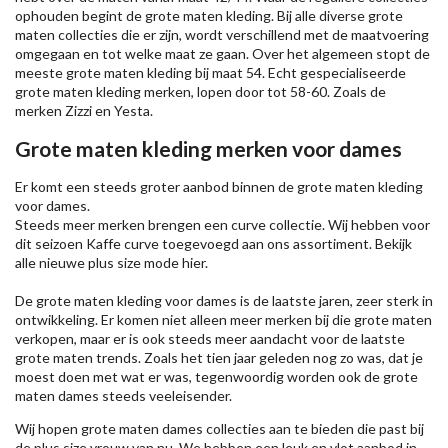
ophouden begint de grote maten kleding. Bij alle diverse grote
maten collecties die er zijn, wordt verschillend met de maatvoering
omgegaan en tot welke maat ze gaan. Over het algemeen stopt de
meeste grote maten kleding bij maat 54. Echt gespecialiseerde
grote maten kleding merken, lopen door tot 58-60. Zoals de
merken
Zizzi
en Yesta.
Grote maten kleding merken voor dames
Er komt een steeds groter aanbod binnen de grote maten kleding
voor dames.
Steeds meer merken brengen een curve collectie. Wij hebben voor
dit seizoen
Kaffe
curve toegevoegd aan ons assortiment. Bekijk
alle nieuwe
plus size mode
hier.
De grote maten kleding voor dames is de laatste jaren, zeer sterk in
ontwikkeling. Er komen niet alleen meer merken bij die grote maten
verkopen, maar er is ook steeds meer aandacht voor de laatste
grote maten trends. Zoals het tien jaar geleden nog zo was, dat je
moest doen met wat er was, tegenwoordig worden ook de grote
maten dames steeds veeleisender.
Wij hopen grote maten dames collecties aan te bieden die past bij
de plus size vrouw van nu. We hebben een leuk en vlot aanbod in