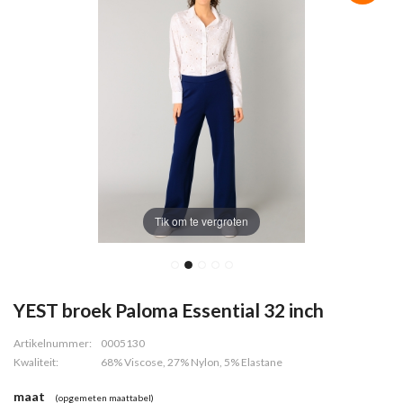
Tik om te vergroten
YEST broek Paloma Essential 32 inch
Artikelnummer:
0005130
Kwaliteit:
68% Viscose, 27% Nylon, 5% Elastane
maat
(opgemeten maattabel)