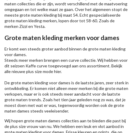
maten collecties die er zijn, wordt verschillend met de maatvoering
omgegaan en tot welke maat ze gaan. Over het algemeen stopt de
meeste grote maten kleding bij maat 54. Echt gespecialiseerde
grote maten kleding merken, lopen door tot 58-60. Zoals de
merken
Zizzi
en Yesta.
Grote maten kleding merken voor dames
Er komt een steeds groter aanbod binnen de grote maten kleding
voor dames.
Steeds meer merken brengen een curve collectie. Wij hebben voor
dit seizoen
Kaffe
curve toegevoegd aan ons assortiment. Bekijk
alle nieuwe
plus size mode
hier.
De grote maten kleding voor dames is de laatste jaren, zeer sterk in
ontwikkeling. Er komen niet alleen meer merken bij die grote maten
verkopen, maar er is ook steeds meer aandacht voor de laatste
grote maten trends. Zoals het tien jaar geleden nog zo was, dat je
moest doen met wat er was, tegenwoordig worden ook de grote
maten dames steeds veeleisender.
Wij hopen grote maten dames collecties aan te bieden die past bij
de plus size vrouw van nu. We hebben een leuk en vlot aanbod in
grote maten kleding voor dames. Frisse kleuren en prints, die op