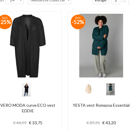
Sale
Sale
-25%
-52%
VERO MODA curve ECO vest
YESTA vest Romaysa Essential
EDDIE
€ 44,99
€ 33,75
€ 89,95
€ 43,20