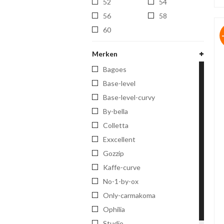
52
54
56
58
60
Merken
bagoes
base-level
base-level-curvy
by-bella
colletta
exxcellent
gozzip
kaffe-curve
no-1-by-ox
only-carmakoma
ophilia
studio