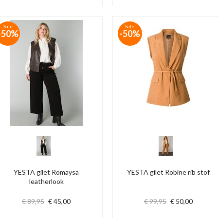
Sale
Sale
-50%
-50%
YESTA gilet Romaysa
YESTA gilet Robine rib stof
leatherlook
€ 89,95
€ 45,00
€ 99,95
€ 50,00