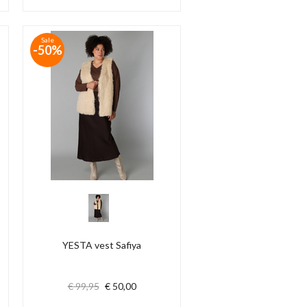
Sale
-50%
YESTA vest Safiya
€ 99,95
€ 50,00