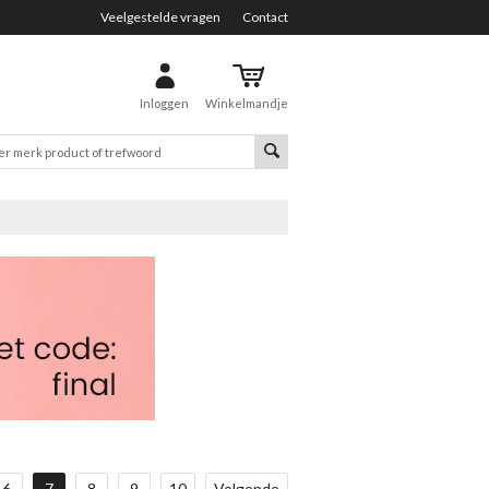
Veelgestelde vragen
Contact
Inloggen
Winkelmandje
6
7
8
9
10
Volgende