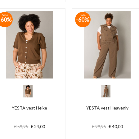
Sale
Sale
-60%
-60%
YESTA vest Heike
YESTA vest Heavenly
€ 59,95
€ 24,00
€ 99,95
€ 40,00