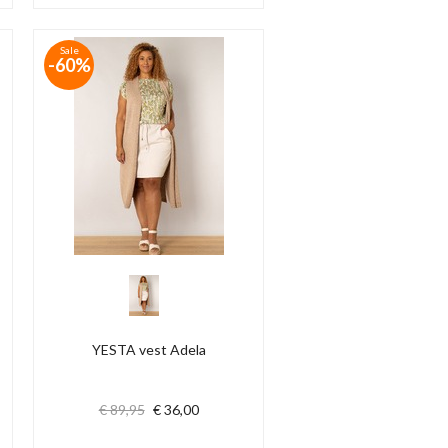
Sale
-60%
YESTA vest Adela
€ 89,95
€ 36,00