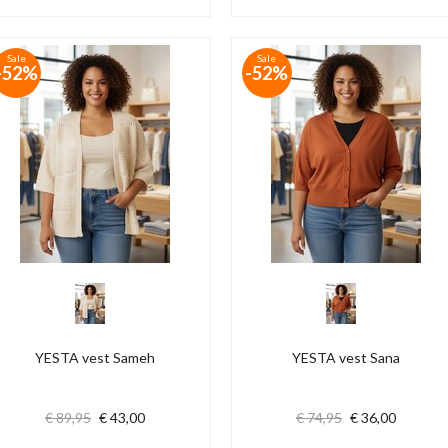
Sale
Sale
-52%
-52%
YESTA vest Sameh
YESTA vest Sana
€ 89,95
€ 43,00
€ 74,95
€ 36,00