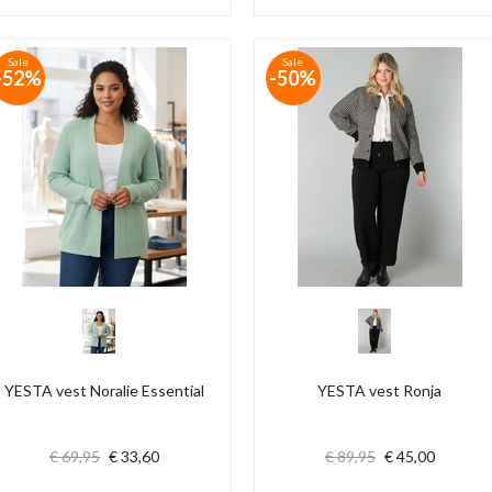
Sale
Sale
-52%
-50%
YESTA vest Noralie Essential
YESTA vest Ronja
€ 69,95
€ 33,60
€ 89,95
€ 45,00