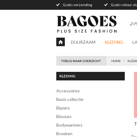
Gratis verzending
Gratis retour s
249
DUURZAAM
KLEDING
L
TERUG NAAR OVERZICHT
HOME
KLEDI
KLEDING
accessoires
Basis collectie
blazers
blouses
T
bodywarmers
broeken
To