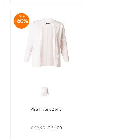
Sale
-60%
YEST vest Zofia
€ 59,95
€ 24,00