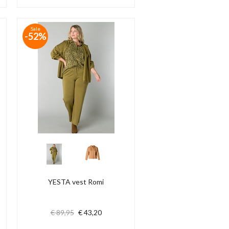
Sale
-52%
YESTA vest Romi
€ 89,95
€ 43,20