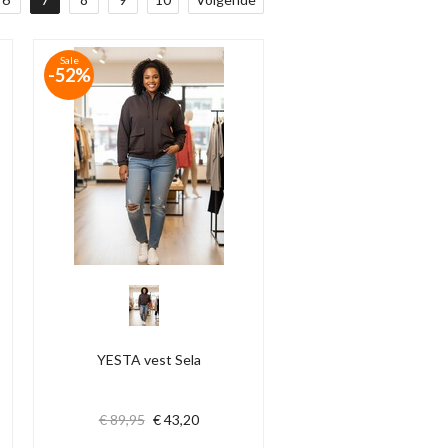
Sale
-52%
YESTA vest Sela
€ 89,95
€ 43,20