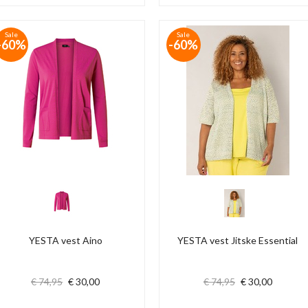
Sale
Sale
-60%
-60%
YESTA vest Aino
YESTA vest Jitske Essential
€ 74,95
€ 30,00
€ 74,95
€ 30,00