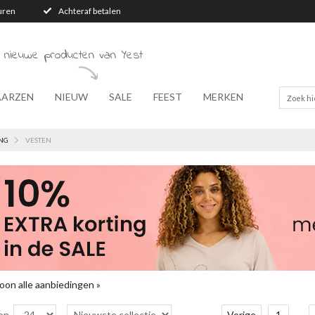
turen
Achteraf betalen
 nieuwe producten van Yest
AARZEN
NIEUW
SALE
FEEST
MERKEN
NG
VESTEN
oon alle aanbiedingen »
on
Vorige
1
...