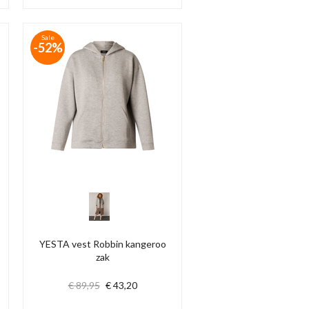
Sale
-52%
YESTA vest Robbin kangeroo
zak
€ 89,95
€ 43,20