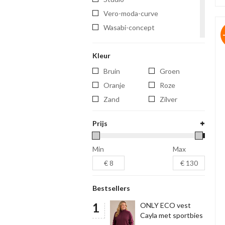
vero-moda-curve
wasabi-concept
yest
Kleur
yest-curve
yesta
Bruin
Groen
zhenzi
Oranje
Roze
Zand
Zilver
Prijs
Min
Max
Bestsellers
ONLY ECO vest
Cayla met sportbies