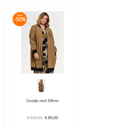
Sale
-50%
Gozzip vest Ellinor
€ 159,95
€ 80,00