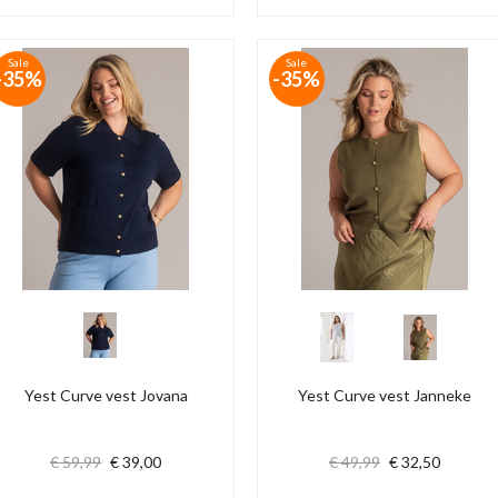
Sale
Sale
-35%
-35%
Yest Curve vest Jovana
Yest Curve vest Janneke
€ 59,99
€ 39,00
€ 49,99
€ 32,50