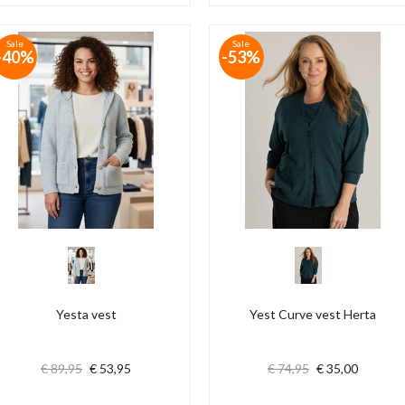
Sale
Sale
-40%
-53%
Yesta vest
Yest Curve vest Herta
€ 89,95
€ 53,95
€ 74,95
€ 35,00