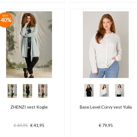
Sale
-40%
ZHENZI vest Kogle
Base Level Curvy vest Yulia
€ 69,95
€ 41,95
€ 79,95