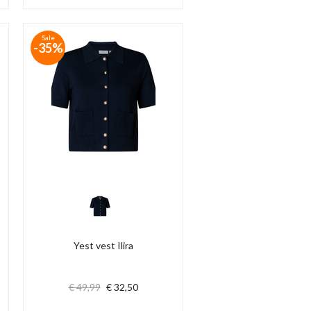
Sale
-35%
Yest vest Ilira
€ 49,99
€ 32,50