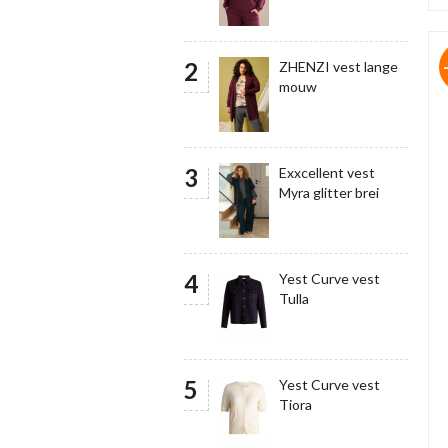
ZHENZI vest lange
mouw
Exxcellent vest
Myra glitter brei
Yest Curve vest
Tulla
Yest Curve vest
Tiora