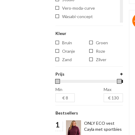
vero-moda-curve
wasabi-concept
yest
Kleur
yest-curve
yesta
Bruin
Groen
zhenzi
Oranje
Roze
Zand
Zilver
Prijs
Min
Max
Bestsellers
ONLY ECO vest
Cayla met sportbies