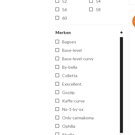
52
54
56
58
60
Merken
bagoes
base-level
base-level-curvy
by-bella
colletta
exxcellent
gozzip
kaffe-curve
no-1-by-ox
only-carmakoma
ophilia
studio