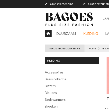
Gratis verzending
Gratis retour s
249
DUURZAAM
KLEDING
L
TERUG NAAR OVERZICHT
HOME
KLEDI
KLEDING
accessoires
Basis collectie
blazers
blouses
T
bodywarmers
broeken
To