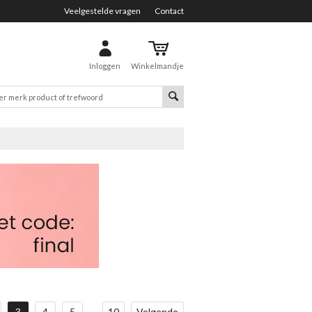
Veelgestelde vragen
Contact
Inloggen
Winkelmandje
3
4
5
...
10
Volgende