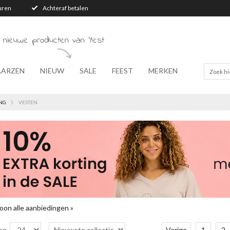
turen
Achteraf betalen
 nieuwe producten van Yest
AARZEN
NIEUW
SALE
FEEST
MERKEN
NG
VESTEN
oon alle aanbiedingen »
on
Vorige
1
2