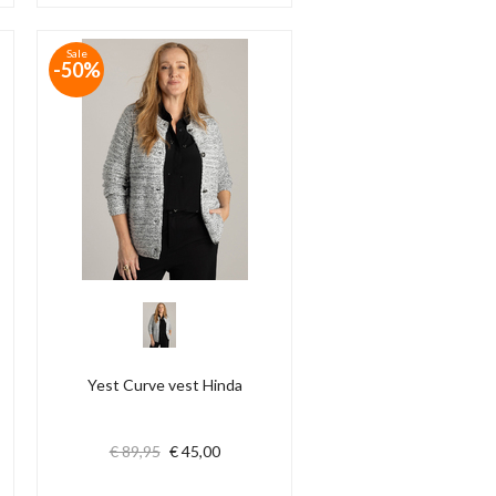
Sale
-50%
Yest Curve vest Hinda
€ 89,95
€ 45,00