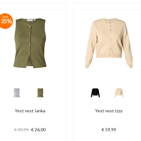
Sale
-35%
Yest vest Ianka
Yest vest Izzy
€ 39,99
€ 26,00
€ 59,99