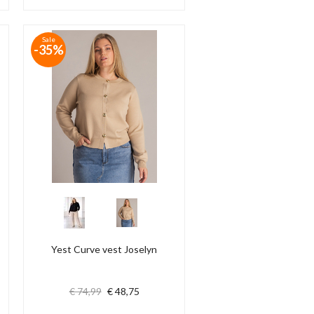
Sale
-35%
Yest Curve vest Joselyn
€ 74,99
€ 48,75