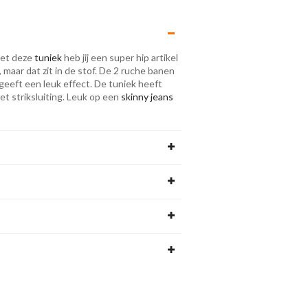
Met deze
tuniek
heb jij een super hip artikel
d, maar dat zit in de stof. De 2 ruche banen
 geeft een leuk effect. De tuniek heeft
t striksluiting. Leuk op een
skinny jeans