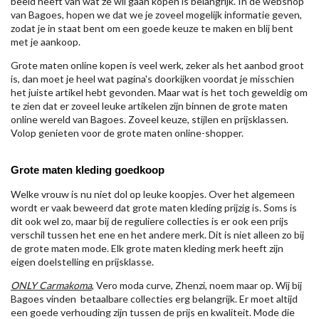
beeld heeft van wat ze wil gaan kopen is belangrijk. In de webshop
van Bagoes, hopen we dat we je zoveel mogelijk informatie geven,
zodat je in staat bent om een goede keuze te maken en blij bent
met je aankoop.
Grote maten online kopen is veel werk, zeker als het aanbod groot
is, dan moet je heel wat pagina's doorkijken voordat je misschien
het juiste artikel hebt gevonden. Maar wat is het toch geweldig om
te zien dat er zoveel leuke artikelen zijn binnen de grote maten
online wereld van Bagoes. Zoveel keuze, stijlen en prijsklassen.
Volop genieten voor de grote maten online-shopper.
Grote maten kleding goedkoop
Welke vrouw is nu niet dol op leuke koopjes. Over het algemeen
wordt er vaak beweerd dat grote maten kleding prijzig is. Soms is
dit ook wel zo, maar bij de reguliere collecties is er ook een prijs
verschil tussen het ene en het andere merk. Dit is niet alleen zo bij
de grote maten mode. Elk grote maten kleding merk heeft zijn
eigen doelstelling en prijsklasse.
ONLY Carmakoma
, Vero moda curve, Zhenzi, noem maar op. Wij bij
Bagoes vinden betaalbare collecties erg belangrijk. Er moet altijd
een goede verhouding zijn tussen de prijs en kwaliteit. Mode die