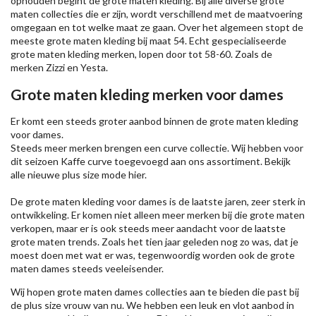
ophouden begint de grote maten kleding. Bij alle diverse grote
maten collecties die er zijn, wordt verschillend met de maatvoering
omgegaan en tot welke maat ze gaan. Over het algemeen stopt de
meeste grote maten kleding bij maat 54. Echt gespecialiseerde
grote maten kleding merken, lopen door tot 58-60. Zoals de
merken
Zizzi
en Yesta.
Grote maten kleding merken voor dames
Er komt een steeds groter aanbod binnen de grote maten kleding
voor dames.
Steeds meer merken brengen een curve collectie. Wij hebben voor
dit seizoen
Kaffe
curve toegevoegd aan ons assortiment. Bekijk
alle nieuwe
plus size mode
hier.
De grote maten kleding voor dames is de laatste jaren, zeer sterk in
ontwikkeling. Er komen niet alleen meer merken bij die grote maten
verkopen, maar er is ook steeds meer aandacht voor de laatste
grote maten trends. Zoals het tien jaar geleden nog zo was, dat je
moest doen met wat er was, tegenwoordig worden ook de grote
maten dames steeds veeleisender.
Wij hopen grote maten dames collecties aan te bieden die past bij
de plus size vrouw van nu. We hebben een leuk en vlot aanbod in