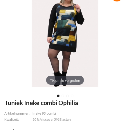
Tik om te vergroten
Tuniek Ineke combi Ophilia
Artikelnummer:
Ineke 93 combi
Kwaliteit:
95% Viscose, 5% Elastan