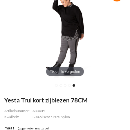
Tik om te vergroten
Yesta Trui kort zijbiezen 78CM
Artikelnummer:
A33049
Kwaliteit:
80% Viscose 20% Nylon
maat
(opgemeten maattabel)