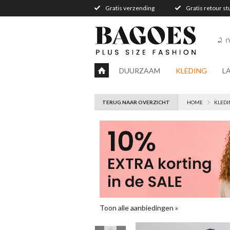
Gratis verzending
Gratis retour s
2 n
DUURZAAM
KLEDING
L
TERUG NAAR OVERZICHT
HOME
KLEDI
Toon alle aanbiedingen »