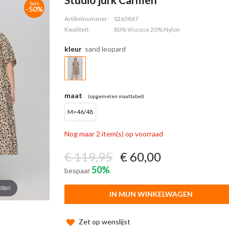
Sale
-50%
Artikelnummer:
S263867
Kwaliteit:
80% Viscose 20% Nylon
kleur
sand leopard
maat
(opgemeten maattabel)
M=46/48
Nog maar 2 item(s) op voorraad
€ 119,95
€ 60,00
50%
bespaar
oten
IN MIJN WINKELWAGEN
Zet op wenslijst