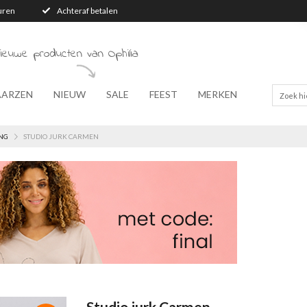
turen
Achteraf betalen
ieuwe producten van Ophilia
AARZEN
NIEUW
SALE
FEEST
MERKEN
NG
STUDIO JURK CARMEN
Studio jurk Carmen