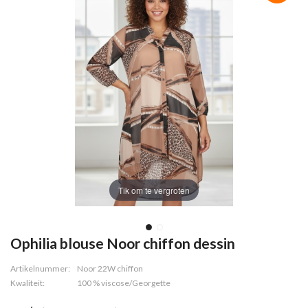
Tik om te vergroten
Ophilia blouse Noor chiffon dessin
Artikelnummer:
Noor 22W chiffon
Kwaliteit:
100 % viscose/Georgette