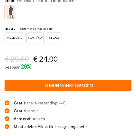
kleur
chocolate martini-cloud-dancer
maat
(opgemeten maattabel)
M=46/48
L=50/52
XL=54
€ 29,99
€ 24,00
20%
bespaar
IN MIJN WINKELWAGEN
Gratis
snelle verzending >40
Gratis
retour
Achteraf
betalen
Maat advies
Alle artikelen zijn opgemeten