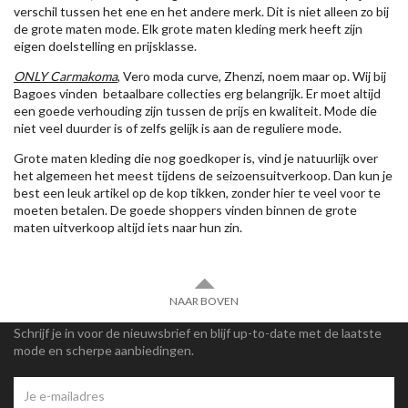
verschil tussen het ene en het andere merk. Dit is niet alleen zo bij
de grote maten mode. Elk grote maten kleding merk heeft zijn
eigen doelstelling en prijsklasse.
ONLY Carmakoma
, Vero moda curve, Zhenzi, noem maar op. Wij bij
Bagoes vinden betaalbare collecties erg belangrijk. Er moet altijd
een goede verhouding zijn tussen de prijs en kwaliteit. Mode die
niet veel duurder is of zelfs gelijk is aan de reguliere mode.
Grote maten kleding die nog goedkoper is, vind je natuurlijk over
het algemeen het meest tijdens de seizoensuitverkoop. Dan kun je
best een leuk artikel op de kop tikken, zonder hier te veel voor te
moeten betalen. De goede shoppers vinden binnen de grote
maten uitverkoop altijd iets naar hun zin.
NAAR BOVEN
Schrijf je in voor de nieuwsbrief en blijf up-to-date met de laatste
mode en scherpe aanbiedingen.