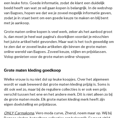
een leuke foto. Goede informatie, zodat de klant een duidelijk
beeld heeft van wat ze wil gaan kopen is belangrijk. In de webshop
van Bagoes, hopen we dat we je zoveel mogelijk informatie geven,
zodat je in staat bent om een goede keuze te maken en blij bent
met je aankoop.
Grote maten online kopen is veel werk, zeker als het aanbod groot
is, dan moet je heel wat pagina's doorkijken voordat je misschien
het juiste artikel hebt gevonden. Maar wat is het toch geweldig om
te zien dat er zoveel leuke artikelen zijn binnen de grote maten
online wereld van Bagoes. Zoveel keuze, stijlen en prijsklassen.
Volop genieten voor de grote maten online-shopper.
Grote maten kleding goedkoop
Welke vrouw is nu niet dol op leuke koopjes. Over het algemeen
wordt er vaak beweerd dat grote maten kleding prijzig is. Soms is
dit ook wel zo, maar bij de reguliere collecties is er ook een prijs
verschil tussen het ene en het andere merk. Dit is niet alleen zo bij
de grote maten mode. Elk grote maten kleding merk heeft zijn
eigen doelstelling en prijsklasse.
ONLY Carmakoma
, Vero moda curve, Zhenzi, noem maar op. Wij bij
Bagoes vinden betaalbare collecties erg belangrijk. Er moet altijd