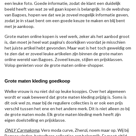
een leuke foto. Goede informatie, zodat de klant een duidelijk
beeld heeft van wat ze wil gaan kopen is belangrijk. In de webshop
van Bagoes, hopen we dat we je zoveel mogelijk informatie geven,
zodat je in staat bent om een goede keuze te maken en blij bent
met je aankoop.
Grote maten online kopen is veel werk, zeker als het aanbod groot
is, dan moet je heel wat pagina's doorkijken voordat je misschien
het juiste artikel hebt gevonden. Maar wat is het toch geweldig om
te zien dat er zoveel leuke artikelen zijn binnen de grote maten
online wereld van Bagoes. Zoveel keuze, stijlen en prijsklassen.
Volop genieten voor de grote maten online-shopper.
Grote maten kleding goedkoop
Welke vrouw is nu niet dol op leuke koopjes. Over het algemeen
wordt er vaak beweerd dat grote maten kleding prijzig is. Soms is
dit ook wel zo, maar bij de reguliere collecties is er ook een prijs
verschil tussen het ene en het andere merk. Dit is niet alleen zo bij
de grote maten mode. Elk grote maten kleding merk heeft zijn
eigen doelstelling en prijsklasse.
ONLY Carmakoma
, Vero moda curve, Zhenzi, noem maar op. Wij bij
Bagoes vinden betaalbare collecties erg belangrijk. Er moet altijd