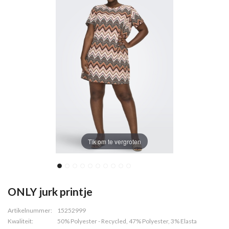
Tik om te vergroten
ONLY jurk printje
Artikelnummer:
15252999
Kwaliteit:
50% Polyester - Recycled, 47% Polyester, 3% Elasta