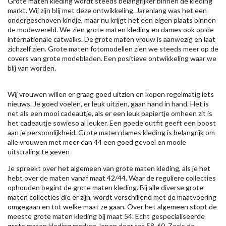
Grote maten kleding wordt steeds belangrijker binnen de kleding
markt. Wij zijn blij met deze ontwikkeling. Jarenlang was het een
ondergeschoven kindje, maar nu krijgt het een eigen plaats binnen
de modewereld. We zien grote maten kleding en dames ook op de
internationale catwalks. De grote maten vrouw is aanwezig en laat
zichzelf zien. Grote maten fotomodellen zien we steeds meer op de
covers van grote modebladen. Een positieve ontwikkeling waar we
blij van worden.
Wij vrouwen willen er graag goed uitzien en kopen regelmatig iets
nieuws. Je goed voelen, er leuk uitzien, gaan hand in hand. Het is
net als een mooi cadeautje, als er een leuk papiertje omheen zit is
het cadeautje sowieso al leuker. Een goede outfit geeft een boost
aan je persoonlijkheid. Grote maten dames kleding is belangrijk om
alle vrouwen met meer dan 44 een goed gevoel en mooie
uitstraling te geven
Je spreekt over het algemeen van grote maten kleding, als je het
hebt over de maten vanaf maat 42/44. Waar de reguliere collecties
ophouden begint de grote maten kleding. Bij alle diverse grote
maten collecties die er zijn, wordt verschillend met de maatvoering
omgegaan en tot welke maat ze gaan. Over het algemeen stopt de
meeste grote maten kleding bij maat 54. Echt gespecialiseerde
grote maten kleding merken, lopen door tot 58-60. Zoals de