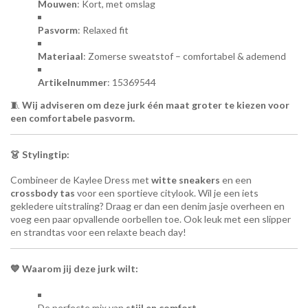
Mouwen
: Kort, met omslag
Pasvorm
: Relaxed fit
Materiaal
: Zomerse sweatstof – comfortabel & ademend
Artikelnummer
: 15369544
🧵
Wij adviseren om deze jurk één maat groter te kiezen voor
een comfortabele pasvorm.
👗 Stylingtip:
Combineer de Kaylee Dress met
witte sneakers
en een
crossbody tas
voor een sportieve citylook. Wil je een iets
gekledere uitstraling? Draag er dan een denim jasje overheen en
voeg een paar opvallende oorbellen toe. Ook leuk met een slipper
en strandtas voor een relaxte beach day!
💙 Waarom jij deze jurk wilt:
De perfecte mix van
stijl en comfort