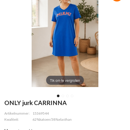
Tik om te vergroten
ONLY jurk CARRINNA
Artikelnummer:
15369544
Kwaliteit:
62%katoen/38%elasthan