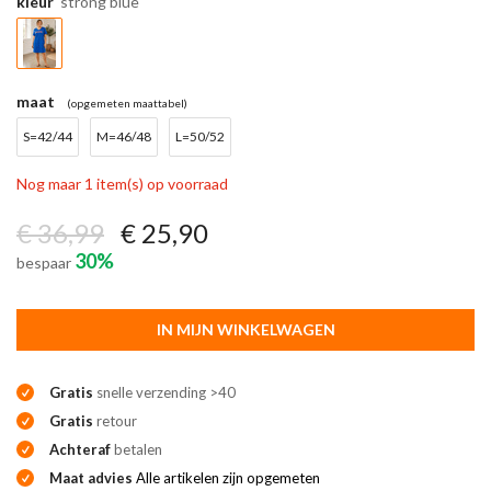
kleur
strong blue
maat
(opgemeten maattabel)
S=42/44
M=46/48
L=50/52
Nog maar 1 item(s) op voorraad
€ 36,99
€ 25,90
30%
bespaar
IN MIJN WINKELWAGEN
Gratis
snelle verzending >40
Gratis
retour
Achteraf
betalen
Maat advies
Alle artikelen zijn opgemeten