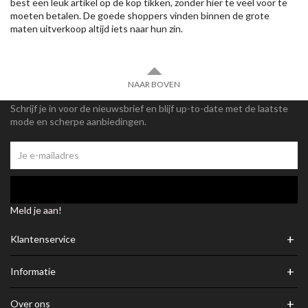
best een leuk artikel op de kop tikken, zonder hier te veel voor te
moeten betalen. De goede shoppers vinden binnen de grote
maten uitverkoop altijd iets naar hun zin.
NAAR BOVEN
Schrijf je in voor de nieuwsbrief en blijf up-to-date met de laatste
mode en scherpe aanbiedingen.
Meld je aan!
+
Klantenservice
+
Informatie
+
Over ons