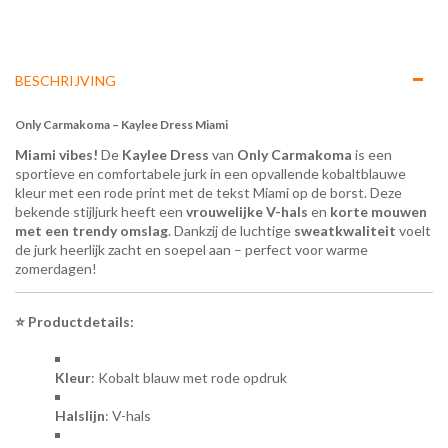
BESCHRIJVING
Only Carmakoma – Kaylee Dress Miami
Miami vibes!
De
Kaylee Dress
van
Only Carmakoma
is een
sportieve en comfortabele jurk in een opvallende kobaltblauwe
kleur met een rode print met de tekst Miami op de borst. Deze
bekende stijljurk heeft een
vrouwelijke V-hals
en
korte mouwen
met een trendy omslag
. Dankzij de luchtige
sweatkwaliteit
voelt
de jurk heerlijk zacht en soepel aan – perfect voor warme
zomerdagen!
⭐ Productdetails:
Kleur
: Kobalt blauw met rode opdruk
Halslijn
: V-hals