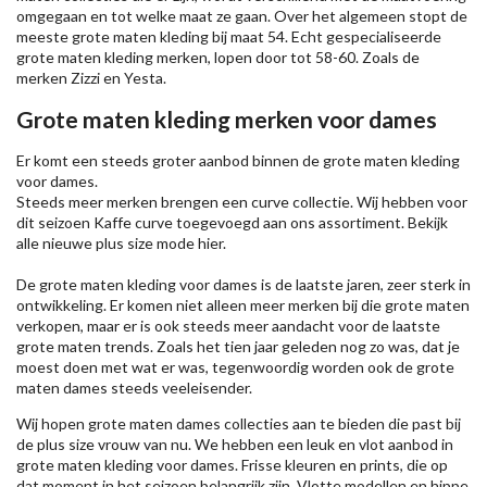
omgegaan en tot welke maat ze gaan. Over het algemeen stopt de
meeste grote maten kleding bij maat 54. Echt gespecialiseerde
grote maten kleding merken, lopen door tot 58-60. Zoals de
merken
Zizzi
en Yesta.
Grote maten kleding merken voor dames
Er komt een steeds groter aanbod binnen de grote maten kleding
voor dames.
Steeds meer merken brengen een curve collectie. Wij hebben voor
dit seizoen
Kaffe
curve toegevoegd aan ons assortiment. Bekijk
alle nieuwe
plus size mode
hier.
De grote maten kleding voor dames is de laatste jaren, zeer sterk in
ontwikkeling. Er komen niet alleen meer merken bij die grote maten
verkopen, maar er is ook steeds meer aandacht voor de laatste
grote maten trends. Zoals het tien jaar geleden nog zo was, dat je
moest doen met wat er was, tegenwoordig worden ook de grote
maten dames steeds veeleisender.
Wij hopen grote maten dames collecties aan te bieden die past bij
de plus size vrouw van nu. We hebben een leuk en vlot aanbod in
grote maten kleding voor dames. Frisse kleuren en prints, die op
dat moment in het seizoen belangrijk zijn. Vlotte modellen en hippe