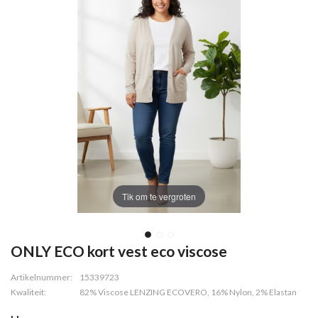
Tik om te vergroten
ONLY ECO kort vest eco viscose
Artikelnummer:
15339723
Kwaliteit:
82% Viscose LENZING ECOVERO, 16% Nylon, 2% Elastan