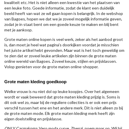
kwaliteit etc. Het is niet alleen een kwestie van het plaatsen van
een leuke foto. Goede informatie, zodat de klant een duidelijk
beeld heeft van wat ze wil gaan kopen is belangrijk. In de webshop
van Bagoes, hopen we dat we je zoveel mogelijk informatie geven,
zodat je in staat bent om een goede keuze te maken en blij bent
met je aankoop.
Grote maten online kopen is veel werk, zeker als het aanbod groot
is, dan moet je heel wat pagina's doorkijken voordat je misschien
het juiste artikel hebt gevonden. Maar wat is het toch geweldig om
te zien dat er zoveel leuke artikelen zijn binnen de grote maten
online wereld van Bagoes. Zoveel keuze, stijlen en prijsklassen.
Volop genieten voor de grote maten online-shopper.
Grote maten kleding goedkoop
Welke vrouw is nu niet dol op leuke koopjes. Over het algemeen
wordt er vaak beweerd dat grote maten kleding prijzig is. Soms is
dit ook wel zo, maar bij de reguliere collecties is er ook een prijs
verschil tussen het ene en het andere merk. Dit is niet alleen zo bij
de grote maten mode. Elk grote maten kleding merk heeft zijn
eigen doelstelling en prijsklasse.
ONLY Carmakoma
, Vero moda curve, Zhenzi, noem maar op. Wij bij