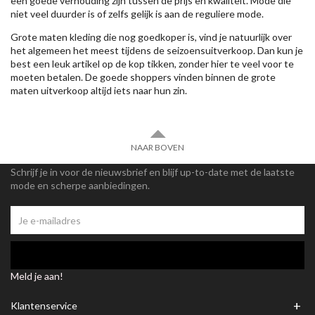
een goede verhouding zijn tussen de prijs en kwaliteit. Mode die
niet veel duurder is of zelfs gelijk is aan de reguliere mode.
Grote maten kleding die nog goedkoper is, vind je natuurlijk over
het algemeen het meest tijdens de seizoensuitverkoop. Dan kun je
best een leuk artikel op de kop tikken, zonder hier te veel voor te
moeten betalen. De goede shoppers vinden binnen de grote
maten uitverkoop altijd iets naar hun zin.
NAAR BOVEN
Schrijf je in voor de nieuwsbrief en blijf up-to-date met de laatste
mode en scherpe aanbiedingen.
Meld je aan!
+
Klantenservice