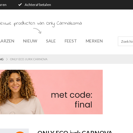
turen
Achteraf betalen
nieuwe producten van Only Carmakoma
AARZEN
NIEUW
SALE
FEEST
MERKEN
NG
ONLY ECO JURK CARNOVA
ONLY ECO jurk CARNOVA