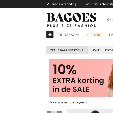
Gratis verzending
Gratis retour s
6 
DUURZAAM
KLEDING
L
TERUG NAAR OVERZICHT
HOME
KLEDI
Toon alle aanbiedingen »