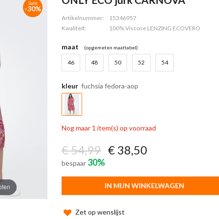
Sale
-30%
Artikelnummer:
15346957
Kwaliteit:
100% Viscose LENZING ECOVERO
maat
(opgemeten maattabel)
46
48
50
52
54
kleur
fuchsia fedora-aop
Nog maar 1 item(s) op voorraad
€ 54,99
€ 38,50
30%
bespaar
IN MIJN WINKELWAGEN
oten
Zet op wenslijst