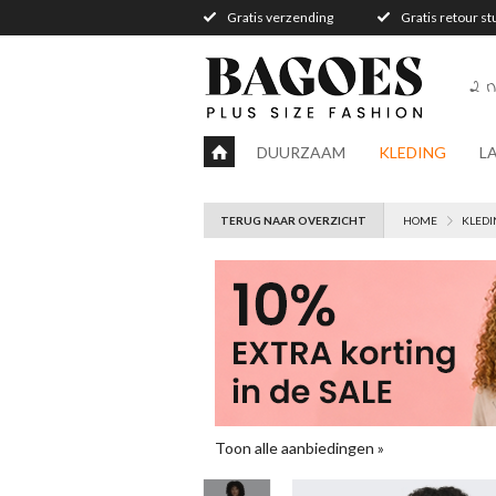
Gratis verzending
Gratis retour s
2 n
DUURZAAM
KLEDING
L
TERUG NAAR OVERZICHT
HOME
KLEDI
Toon alle aanbiedingen »