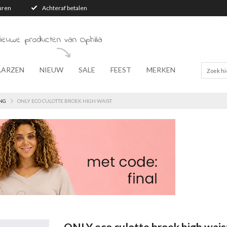
turen
Achteraf betalen
ieuwe producten van Ophilia
AARZEN
NIEUW
SALE
FEEST
MERKEN
NG
ONLY ECO CULOTTE BROEK HIGH WAIST
ONLY eco culotte broek high wais