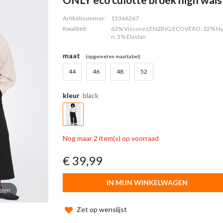
Artikelnummer:
15366267
Kwaliteit:
63% Viscose LENZING ECOVERO, 32% Ny
n, 5% Elastan
maat
(opgemeten maattabel)
44
46
48
52
kleur
black
Nog maar 2 item(s) op voorraad
€ 39,99
IN MIJN WINKELWAGEN
oten
Zet op wenslijst