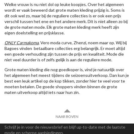
Welke vrouw is nu niet dol op leuke koopjes. Over het algemeen
wordt er vaak beweerd dat grote maten kleding prijzig is. Soms is
dit ook wel zo, maar bij de reguliere collecties is er ook een prijs
verschil tussen het ene en het andere merk. Dit is niet alleen zo bij
de grote maten mode. Elk grote maten kleding merk heeft zijn
eigen doelstelling en prijsklasse.
ONLY Carmakoma
, Vero moda curve, Zhenzi, noem maar op. Wij bij
Bagoes vinden betaalbare collecties erg belangrijk. Er moet altijd
een goede verhouding zijn tussen de prijs en kwaliteit. Mode die
niet veel duurder is of zelfs gelijk is aan de reguliere mode.
Grote maten kleding die nog goedkoper is, vind je natuurlijk over
het algemeen het meest tijdens de seizoensuitverkoop. Dan kun je
best een leuk artikel op de kop tikken, zonder hier te veel voor te
moeten betalen. De goede shoppers vinden binnen de grote
maten uitverkoop altijd iets naar hun zin.
NAAR BOVEN
Schrijf je in voor de nieuwsbrief en blijf up-to-date met de laatste
mode en scherpe aanbiedingen.